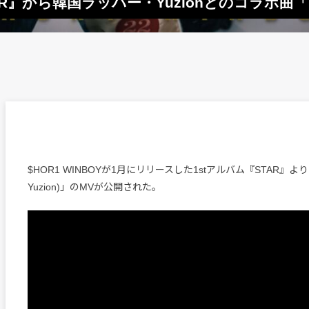
『STAR』から韓国ラッパー・Yuzionとのコラボ曲「R
$HOR1 WINBOYが1月にリリースした1stアルバム『STAR』より「Rock
Yuzion)」のMVが公開された。