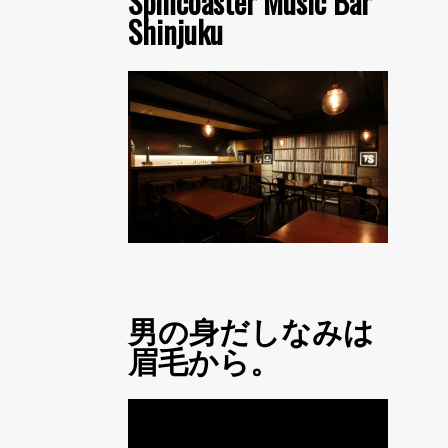
Spincoaster Music Bar
Shinjuku
男の身だしなみは
眉毛から。