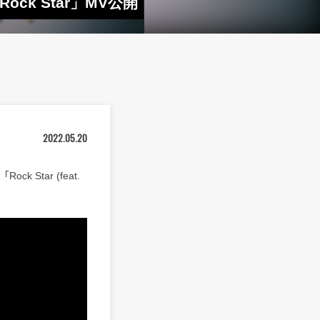
ock Star」MV公開
2022.05.20
 Star (feat.