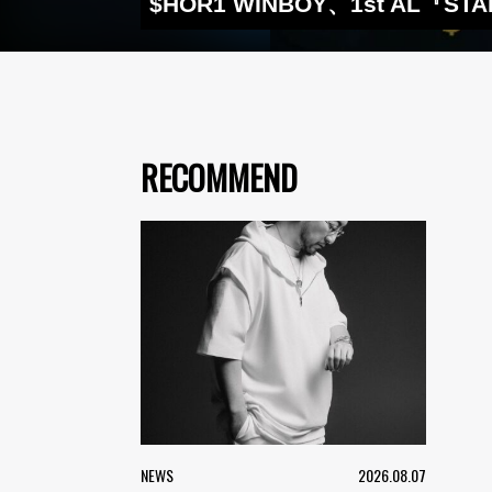
$HOR1 WINBOY、1st AL
RECOMMEND
NEWS
2026.08.07