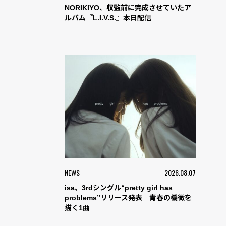
NORIKIYO、収監前に完成させていたア
ルバム『L.I.V.S.』本日配信
NEWS
2026.08.07
isa、3rdシングル“pretty girl has
problems”リリース発表 青春の機微を
描く1曲