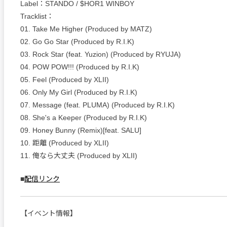
Label：STANDO / $HOR1 WINBOY
Tracklist：
01. Take Me Higher (Produced by MATZ)
02. Go Go Star (Produced by R.I.K)
03. Rock Star (feat. Yuzion) (Produced by RYUJA)
04. POW POW!!! (Produced by R.I.K)
05. Feel (Produced by XLII)
06. Only My Girl (Produced by R.I.K)
07. Message (feat. PLUMA) (Produced by R.I.K)
08. She's a Keeper (Produced by R.I.K)
09. Honey Bunny (Remix)[feat. SALU]
10. 距離 (Produced by XLII)
11. 俺なら大丈夫 (Produced by XLII)
■
配信リンク
【イベント情報】