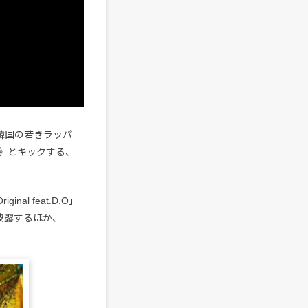
した韓国の若きラッパ
》とキックする、
iginal feat.D.O」
を披露するほか、