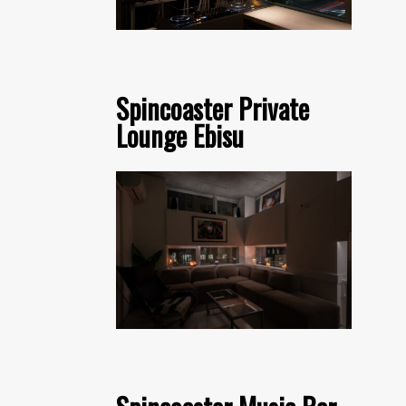
Spincoaster Private
Lounge Ebisu