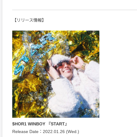
【リリース情報】
$HOR1 WINBOY 『START』
Release Date：2022.01.26 (Wed.)