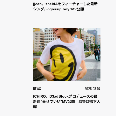
jjean、sheidAをフィーチャーした最新
シングル“gossip boy”MV公開
NEWS
2026.08.07
ICHIRO、D3adStockプロデュースの最
新曲“幸せでいい”MV公開 監督は鴨下大
輝