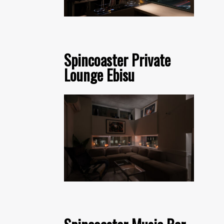
Spincoaster Private
Lounge Ebisu