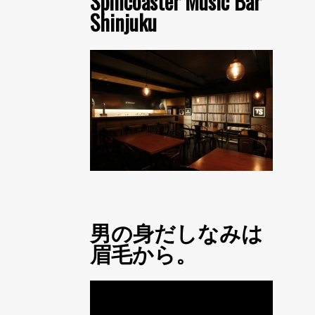
Spincoaster Music Bar
Shinjuku
男の身だしなみは
眉毛から。