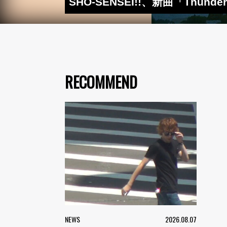
SHO-SENSEI!!、新曲「Thu
RECOMMEND
NEWS
2026.08.07