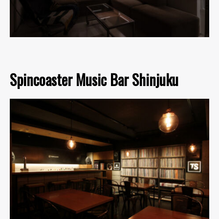
Spincoaster Music Bar Shinjuku