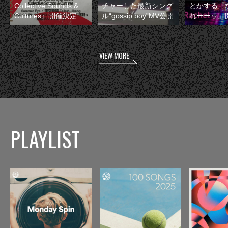
Collective Sounds &
チャーした最新シング
とかする『
Cultures』開催決定
ル“gossip boy”MV公開
れーーッ』
VIEW MORE
PLAYLIST