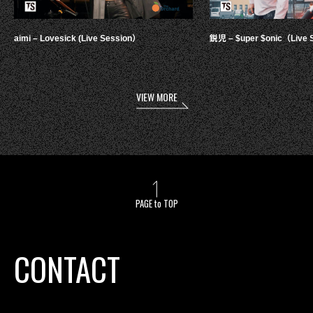
aimi – Lovesick (Live Session）
鋭児 – $uper $onic（Live 
VIEW MORE
PAGE to TOP
CONTACT