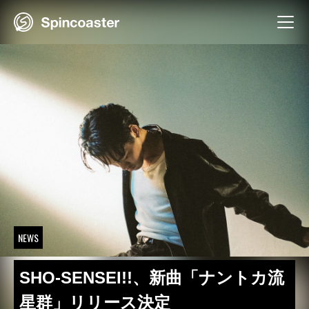
Skip
to
content
NEWS
SHO-SENSEI!!、新曲「ナントカ流
星群」リリース決定