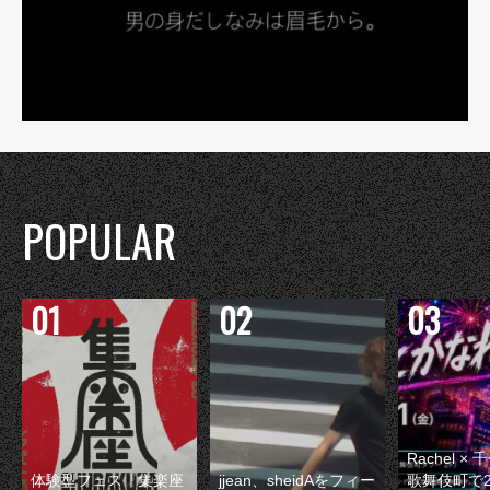
POPULAR
Rachel 
体験型フェス『集楽座
jjean、sheidAをフィー
歌舞伎町で