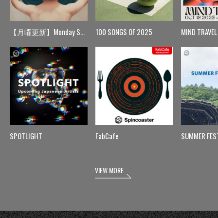
【月曜更新】Monday Spin
100 SONGS OF 2025
MIND TRAVEL
SPOTLIGHT
FabCafe
SUMMER FES
VIEW MORE