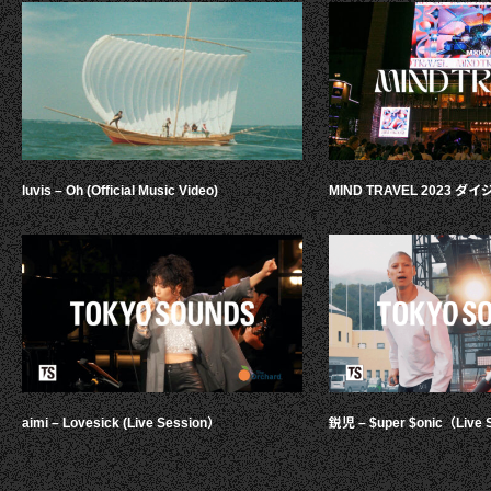
luvis – Oh (Official Music Video)
MIND TRAVEL 2023 
aimi – Lovesick (Live Session）
鋭児 – $uper $onic（Live 