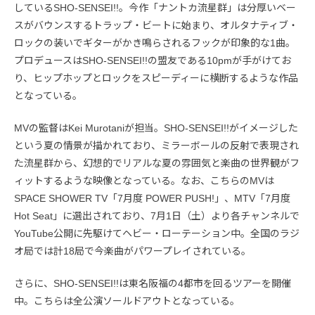
しているSHO-SENSEI!!。今作「ナントカ流星群」は分厚いベー
スがバウンスするトラップ・ビートに始まり、オルタナティブ・
ロックの装いでギターがかき鳴らされるフックが印象的な1曲。
プロデュースはSHO-SENSEI!!の盟友である10pmが手がけてお
り、ヒップホップとロックをスピーディーに横断するような作品
となっている。
MVの監督はKei Murotaniが担当。SHO-SENSEI!!がイメージした
という夏の情景が描かれており、ミラーボールの反射で表現され
た流星群から、幻想的でリアルな夏の雰囲気と楽曲の世界観がフ
ィットするような映像となっている。なお、こちらのMVは
SPACE SHOWER TV「7月度 POWER PUSH!」、MTV「7月度
Hot Seat」に選出されており、7月1日（土）より各チャンネルで
YouTube公開に先駆けてヘビー・ローテーション中。全国のラジ
オ局では計18局で今楽曲がパワープレイされている。
さらに、SHO-SENSEI!!は東名阪福の4都市を回るツアーを開催
中。こちらは全公演ソールドアウトとなっている。