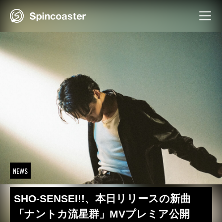
Skip
to
content
NEWS
SHO-SENSEI!!、本日リリースの新曲
「ナントカ流星群」MVプレミア公開