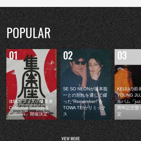
POPULAR
SE SO NEONが坂本龍
KEIJUの
一との別れを通して綴
YOUNG JU
体験型フェス『集楽座
った“Remember!”を
ルバム『juzz
Collective Sounds &
TOWA TEIがリミック
周年記念盤
Cultures』開催決定
ス
定
VIEW MORE