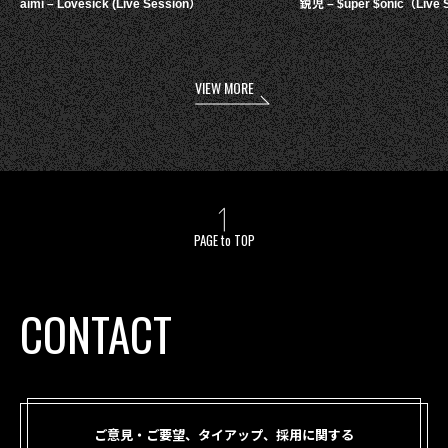
aimi – Lovesick (Live Session）
鋭児 – $uper $onic（Live 
VIEW MORE
PAGE to TOP
CONTACT
ご意見・ご要望、タイアップ、採用に関する