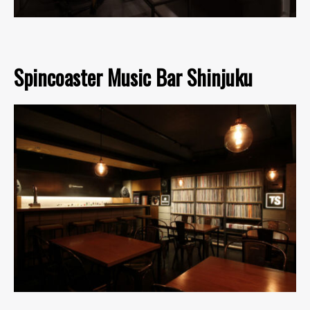
Spincoaster Music Bar Shinjuku