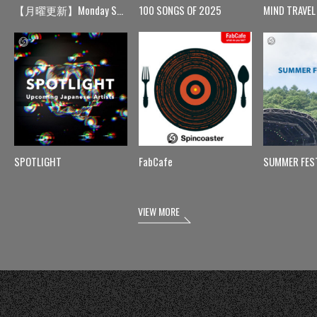
【月曜更新】Monday Spin
100 SONGS OF 2025
MIND TRAVEL
SPOTLIGHT
FabCafe
SUMMER FES
VIEW MORE