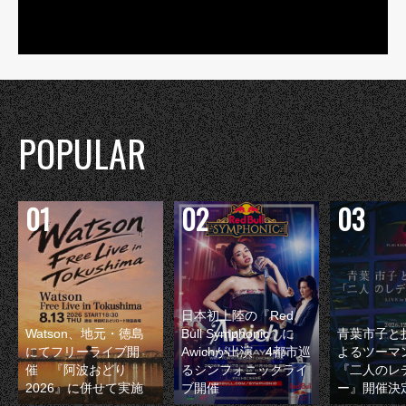
POPULAR
日本初上陸の『Red
Watson、地元・徳島
Bull Symphonic』に
青葉市子と
にてフリーライブ開
Awichが出演 4都市巡
よるツーマ
催 『阿波おどり
るシンフォニックライ
『二人のレ
2026』に併せて実施
ブ開催
ー』開催決