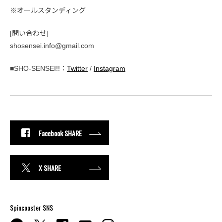
※オールスタンディング
[問い合わせ]
shosensei.info@gmail.com
■SHO-SENSEI!!：
Twitter
/
Instagram
Facebook SHARE
X SHARE
Spincoaster SNS