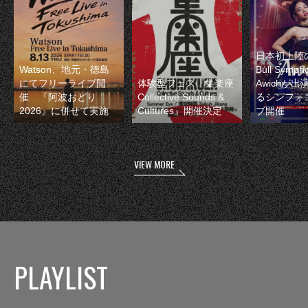
日本初上陸の
Watson、地元・徳島
Bull Symp
にてフリーライブ開
体験型フェス『集楽座
Awichが
催 『阿波おどり
Collective Sounds &
るシンフォ
2026』に併せて実施
Cultures』開催決定
ブ開催
VIEW MORE
PLAYLIST