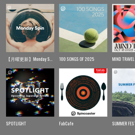
【月曜更新】Monday Spin
100 SONGS OF 2025
MIND TRAVEL
SPOTLIGHT
FabCafe
SUMMER FES