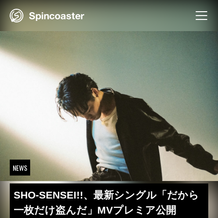
Skip
to
content
NEWS
SHO-SENSEI!!、最新シングル「だから
一枚だけ盗んだ」MVプレミア公開