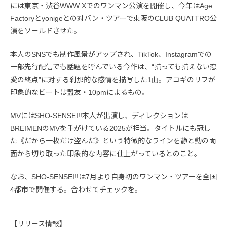
には東京・渋谷WWW Xでのワンマン公演を開催し、今年はAge
Factoryとyonigeとの対バン・ツアーで東阪のCLUB QUATTRO公
演をソールドさせた。
本人のSNSでも制作風景がアップされ、TikTok、Instagramでの
一部先行配信でも話題を呼んでいる今作は、“抗っても抗えない恋
愛の終点”に対する刹那的な感情を描写した1曲。アコギのリフが
印象的なビートは盟友・10pmによるもの。
MVにはSHO-SENSEI!!本人が出演し、ディレクションは
BREIMENのMVを手がけている2025が担当。タイトルにも冠し
た《だから一枚だけ盗んだ》という特徴的なラインを静と動の両
面から切り取った印象的な内容に仕上がっているとのこと。
なお、SHO-SENSEI!!は7月より自身初のワンマン・ツアーを全国
4都市で開催する。合わせてチェックを。
【リリース情報】