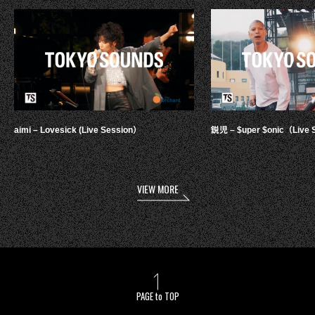
aimi – Lovesick (Live Session）
鋭児 – $uper $onic（Live 
VIEW MORE
PAGE to TOP