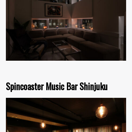
Spincoaster Music Bar Shinjuku