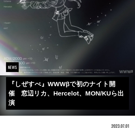
NEWS
『しぜすべ』WWWβで初のナイト開
催 窓辺リカ、Hercelot、MON/KUら出
演
2023.07.01