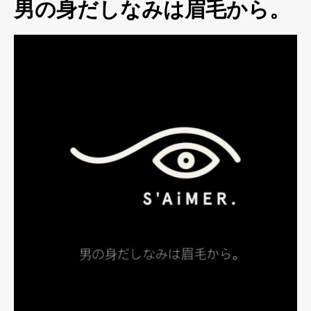
男の身だしなみは眉毛から。