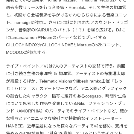
発表している音楽家・Kimura Kazuki、〈Maltine Records〉から
過去多数リリースを行う音楽家・Hercelot。そして主催の駒澤零
と、初回から会場装飾を手がけるかわむらちなによる音楽ユニッ
ト、nemuigirlが参加。さらには謎に包まれたアカウント・ドラゴ
ンが、音楽家のKAIRUIとのバトル（！？）を繰り広げる。DJに
はtamanaramenやNuumのパーティなどでプレイする
GILLOCHINDOX☆GILLOCHINDAEとMatsuoのb2bユニット、
MCODOXが参加する。
ライブ・ペイント／VJは7人のアーティストの交替で行う。前回
に引き続き主催の米澤柊 ＆ 駒澤零、アーティストの布施琳太郎
が続投するほか、Telematic Visionsやlilbesh ramko主催『もっ
と！バビフェス』のアートワークなど、アニメ絵とグラフィック
の融合したキャラクター描写に定評のあるcosgaso、時間や生命
について思考した作品を発表しているNiki、ファッション・ブラ
ンド〈AMORPHIA〉のパーティでのライブ・ペイントなど、確か
な描写とアイコニックな線引きが特徴的なイラストレーター・
HANBEE、近年話題になった様々なパーティでVJを務め、支持を
集めるZECINが参加。“融合”を意識しているという本イベント、