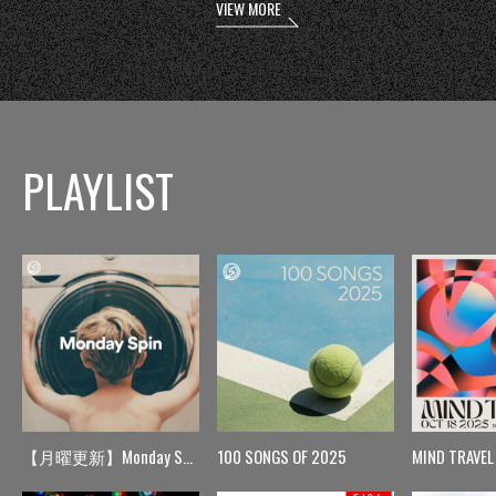
VIEW MORE
PLAYLIST
【月曜更新】Monday Spin
100 SONGS OF 2025
MIND TRAVEL