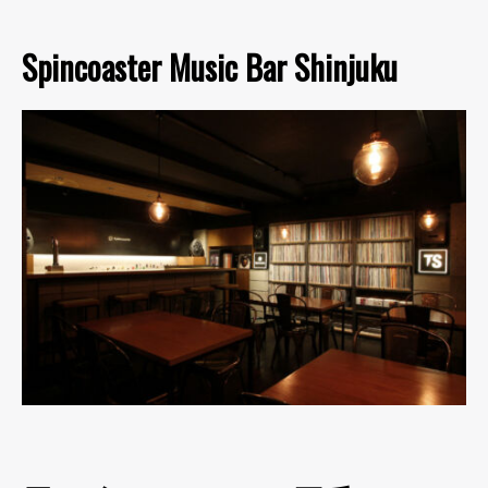
Spincoaster Music Bar Shinjuku