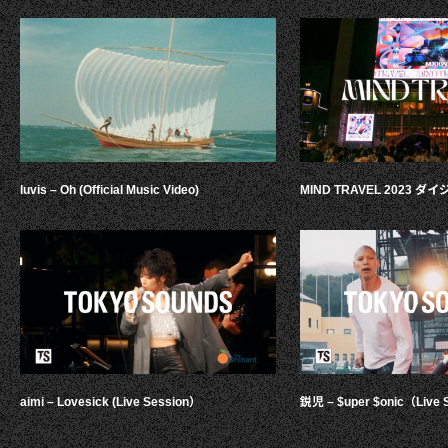
luvis – Oh (Official Music Video)
MIND TRAVEL 2023 
aimi – Lovesick (Live Session）
鋭児 – $uper $onic（Live 