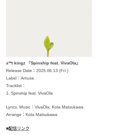
s**t kingz 『Spinship feat. VivaOla』
Release Date：2025.06.13 (Fri.)
Label：Amuse.
Tracklist：
1. Spinship feat. VivaOla
Lyrics, Music：VivaOla, Kota Matsukawa
Arrange：Kota Matsukawa
■
配信リンク