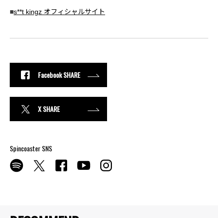
■
s**t kingz オフィシャルサイト
Facebook SHARE
X SHARE
Spincoaster SNS