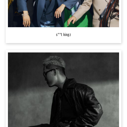
s**t kingz