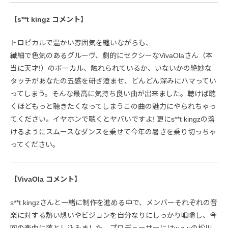
【s**t kingz コメント】
トロピカルで温かい雰囲気を纏いながらも、
繊細で色気のあるグルーヴ、劇的にセクシーなVivaOlaさん（本
当に天才!）のボーカル、触れられているか、いないかの絶妙な
タッチがあなたの五感を研ぎ澄ませ、どんどん深みにハマってい
ってしまう。そんな最高に気持ち良い曲が出来ました。聴けば聴
くほどもっと聴きたくなってしまうこの曲の魅力にやられちゃっ
てください。イヤホンで聴くとヤバいですよ! 更にs**t kingzの溶
けるようにスムースなダンスを乗せて今年の暑さを乗り切っちゃ
ってください。
【VivaOla コメント】
s**t kingzさんと一緒に制作を進める中で、メンバーそれぞれの音
楽に対する熱い想いやビジョンを自分なりにしっかり咀嚼し、今
回の楽曲に落とし込みました。プロデューサーにはw.a.uの松川