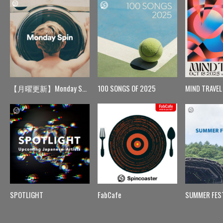
【月曜更新】Monday Spin
100 SONGS OF 2025
MIND TRAVEL
SPOTLIGHT
FabCafe
SUMMER FES