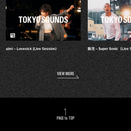
aimi – Lovesick (Live Session）
鋭児 – $uper $onic（Live 
VIEW MORE
PAGE to TOP