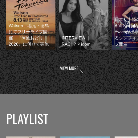
日本初上陸の
Watson、地元・徳島
Bull Symp
にてフリーライブ開
Awichが
催 『阿波おどり
INTERVIEW ｜
るシンフォ
2026』に併せて実施
RACH? × idom
ブ開催
VIEW MORE
PLAYLIST