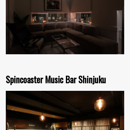
Spincoaster Music Bar Shinjuku