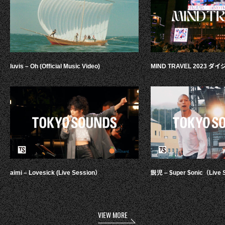
luvis – Oh (Official Music Video)
MIND TRAVEL 2023 
aimi – Lovesick (Live Session）
鋭児 – $uper $onic（Live 
VIEW MORE