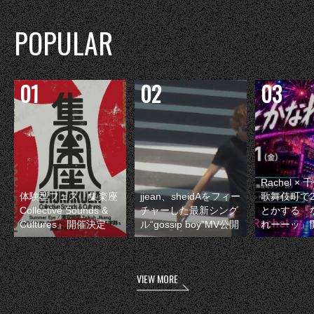
POPULAR
Rachel 
体験型フェス『集楽座
jjean、sheidAをフィー
歌舞伎町で
Collective Sounds &
チャーした最新シング
とかする『
Cultures』開催決定
ル“gossip boy”MV公開
れーーッ』
VIEW MORE