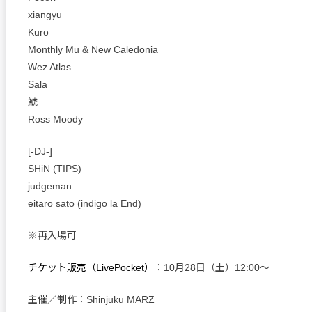
xiangyu
Kuro
Monthly Mu & New Caledonia
Wez Atlas
Sala
鯱
Ross Moody
[-DJ-]
SHiN (TIPS)
judgeman
eitaro sato (indigo la End)
※再入場可
チケット販売（LivePocket）
：10月28日（土）12:00〜
主催／制作：Shinjuku MARZ