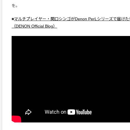
を。
■
マルチプレイヤー・関口シンゴがDenon PerLシリーズで届けた
（DENON Official Blog）