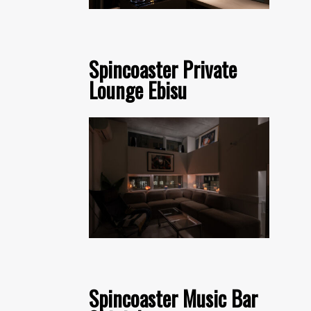
Spincoaster Private
Lounge Ebisu
Spincoaster Music Bar