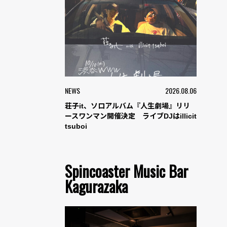
NEWS
2026.08.06
荘子it、ソロアルバム『人生劇場』リリ
ースワンマン開催決定 ライブDJはillicit
tsuboi
Spincoaster Music Bar
Kagurazaka