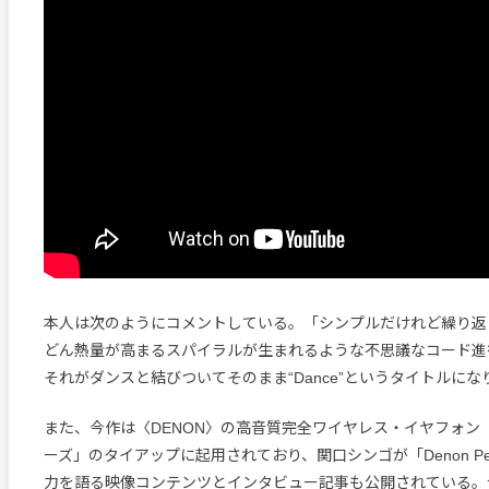
本人は次のようにコメントしている。「シンプルだけれど繰り返
どん熱量が高まるスパイラルが生まれるような不思議なコード進
それがダンスと結びついてそのまま“Dance”というタイトルに
また、今作は〈DENON〉の高音質完全ワイヤレス・イヤフォン「De
ーズ」のタイアップに起用されており、関口シンゴが「Denon P
力を語る映像コンテンツとインタビュー記事も公開されている。