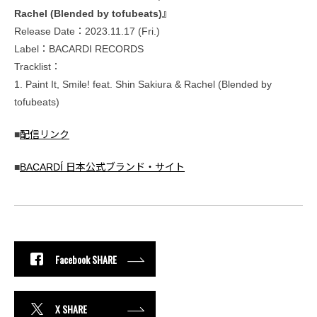
Rachel (Blended by tofubeats)』
Release Date：2023.11.17 (Fri.)
Label：BACARDI RECORDS
Tracklist：
1. Paint It, Smile! feat. Shin Sakiura & Rachel (Blended by
tofubeats)
■
配信リンク
■
BACARDÍ 日本公式ブランド・サイト
Facebook SHARE
X SHARE