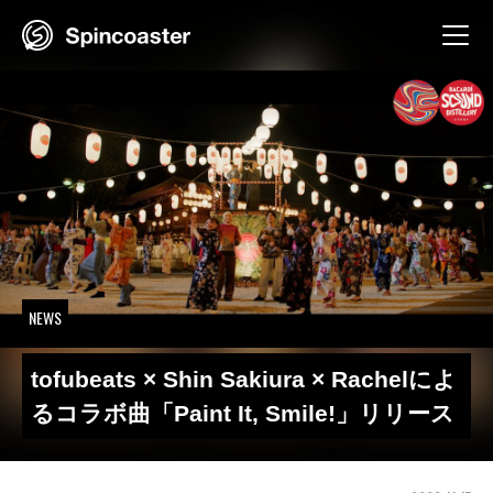
Skip
to
content
NEWS
tofubeats × Shin Sakiura × Rachelによ
るコラボ曲「Paint It, Smile!」リリース