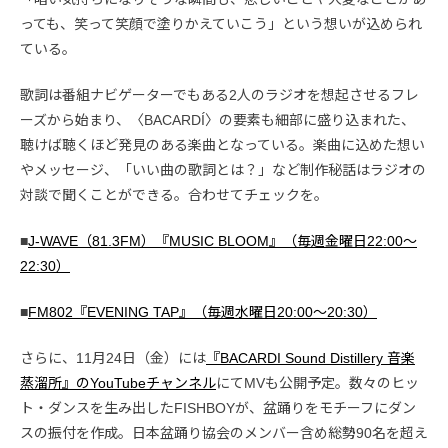
っても、笑って笑顔で塗りかえていこう」という想いが込められ
ている。
歌詞は番組ナビゲーターでもある2人のラジオを想起させるフレ
ーズから始まり、〈BACARDÍ〉の要素も細部に盛り込まれた、
聴けば聴くほど発見のある楽曲となっている。楽曲に込めた想い
やメッセージ、「いい曲の歌詞とは？」など制作秘話はラジオの
対談で聞くことができる。合わせてチェックを。
■
J-WAVE（81.3FM）『MUSIC BLOOM』（毎週金曜日22:00〜
22:30）
■
FM802『EVENING TAP』（毎週水曜日20:00～20:30）
さらに、11月24日（金）には
『BACARDI Sound Distillery 音楽
蒸溜所』のYouTubeチャンネル
にてMVも公開予定。数々のヒッ
ト・ダンスを生み出したFISHBOYが、盆踊りをモチーフにダン
スの振付を作成。日本盆踊り協会のメンバー含め総勢90名を超え