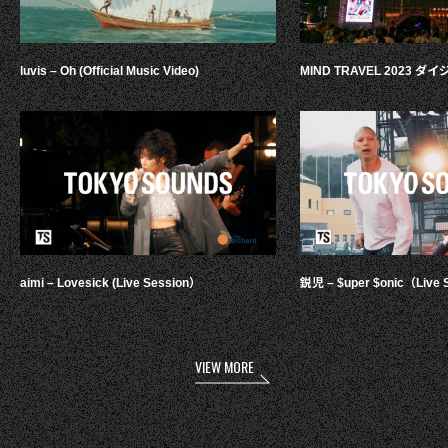
luvis – Oh (Official Music Video)
MIND TRAVEL 2023 
aimi – Lovesick (Live Session）
鋭児 – $uper $onic（Live 
VIEW MORE