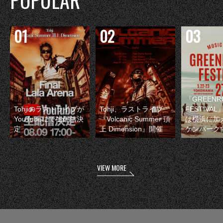
POPULAR
『GREENR
Tohjiのラストライブが
Tohji、ラストライブ
FESTIVAL
YouTubeにて生配信決
『Volcanic Summer 頂
は横浜に加
定
上 Dimension』開催
ケンパーク
VIEW MORE