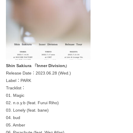
Shin Sakiura 『Inner Division』
Release Date：2023.06.28 (Wed.)
Label：PARK
Tracklist：
01. Magic
02. n.o.y.b (feat. Furui Riho)
03. Lonely (feat. bane)
04. bud
05. Amber
06. Parachute (feat. Wez Atlas)