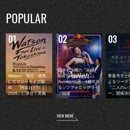
POPULAR
日本初上陸の『Red
Watson、地元・徳島
Bull Symphonic』に
青葉市子と
にてフリーライブ開
Awichが出演 4都市巡
よるツーマ
催 『阿波おどり
るシンフォニックライ
『二人のレ
2026』に併せて実施
ブ開催
ー』開催決
VIEW MORE