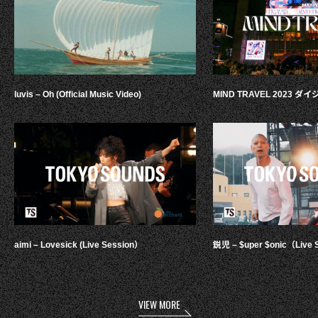
luvis – Oh (Official Music Video)
MIND TRAVEL 2023 
aimi – Lovesick (Live Session）
鋭児 – $uper $onic（Live 
VIEW MORE