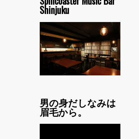
Spincoaster Music Bar
Shinjuku
男の身だしなみは
眉毛から。