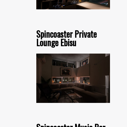
Spincoaster Private
Lounge Ebisu