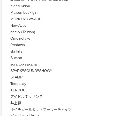
Kidori Kidori
Maison book girl
MONO NO AWARE
New Action!
noovy (Taiwan)
Omoinotake
Predawn
skillkills
Slimcat
sora tob sakana
SPARK!!SOUND!!SHOW!!
STAMP
Tempalay
TENDOUJI
アイドルネッサンス
井上緑
キイチビール＆ザ・ホーリーティッツ