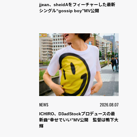
jjean、sheidAをフィーチャーした最新
シングル“gossip boy”MV公開
NEWS
2026.08.07
ICHIRO、D3adStockプロデュースの最
新曲“幸せでいい”MV公開 監督は鴨下大
輝