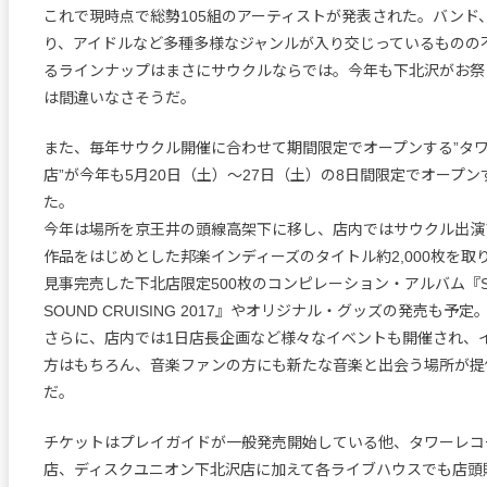
これで現時点で総勢105組のアーティストが発表された。バンド
り、アイドルなど多種多様なジャンルが入り交じっているものの
るラインナップはまさにサウクルならでは。今年も下北沢がお祭
は間違いなさそうだ。
また、毎年サウクル開催に合わせて期間限定でオープンする”タ
店”が今年も5月20日（土）～27日（土）の8日間限定でオープ
た。
今年は場所を京王井の頭線高架下に移し、店内ではサウクル出演
作品をはじめとした邦楽インディーズのタイトル約2,000枚を取
見事完売した下北店限定500枚のコンピレーション・アルバム『Shimo
SOUND CRUISING 2017』やオリジナル・グッズの発売も予定
さらに、店内では1日店長企画など様々なイベントも開催され、
方はもちろん、音楽ファンの方にも新たな音楽と出会う場所が提
だ。
チケットはプレイガイドが一般発売開始している他、タワーレコ
店、ディスクユニオン下北沢店に加えて各ライブハウスでも店頭