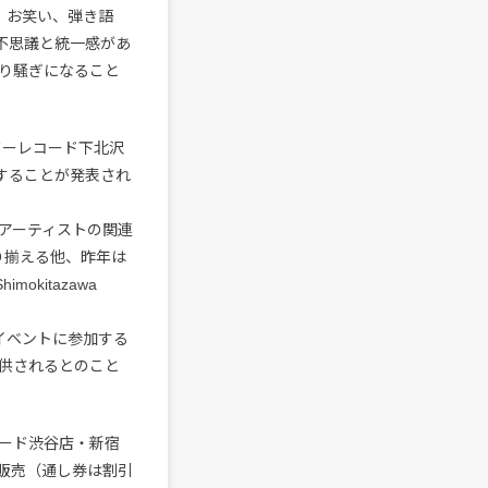
、お笑い、弾き語
不思議と統一感があ
り騒ぎになること
ワーレコード下北沢
ンすることが発表され
アーティストの関連
り揃える他、昨年は
kitazawa
。
イベントに参加する
供されるとのこと
ード渋谷店・新宿
販売（通し券は割引