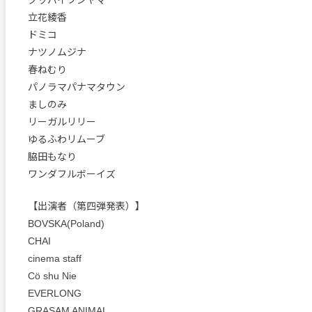
グッバイフジヤマ
立花綾香
ドミコ
ナツノムジナ
春ねむり
パノラマパナマタウン
ましのみ
リーガルリリー
ゆるふわリムーブ
脇田もなり
ワンダフルボーイズ
【出演者（第四弾発表）】
BOVSKA(Poland)
CHAI
cinema staff
Cö shu Nie
EVERLONG
GRASAM ANIMAL