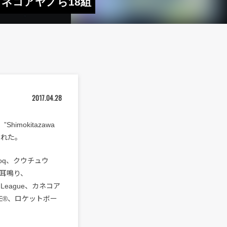
、カネコアヤノら18組
2017.04.28
imokitazawa
された。
moq、クウチュウ
会と耳鳴り、
ia League、カネコア
LE®、ロケットボー