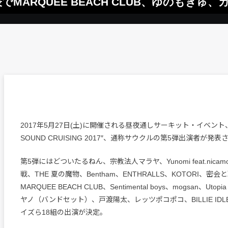
でMARQUEE BEACH CLUB、ゆのもきゅ
2017年5月27日(土)に開催される昼夜通しサーキット・イベント、”Sh
SOUND CRUISING 2017″、通称サウクルの第5弾出演者が発表
第5弾にはどついたるねん、宗教法人マラヤ、Yunomi feat.nica
戦、THE 夏の魔物、Bentham、ENTHRALLS、KOTORI、密
MARQUEE BEACH CLUB、Sentimental boys、mogsan、Utop
ヤノ（バンドセット）、戸渡陽太、レッツポコポコ、BILLIE ID
イズら18組の出演が決定。