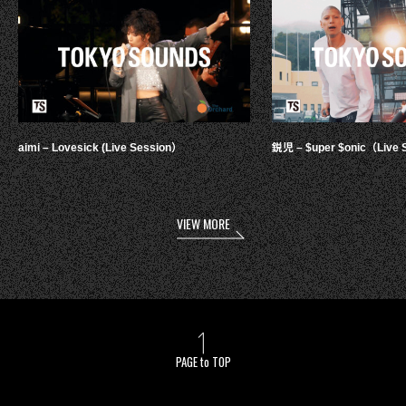
aimi – Lovesick (Live Session）
鋭児 – $uper $onic（Live 
VIEW MORE
PAGE to TOP