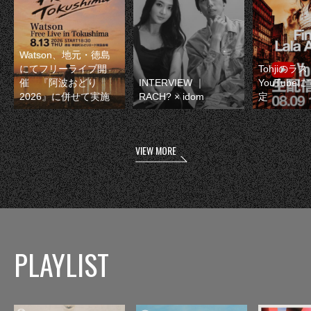
Watson、地元・徳島
にてフリーライブ開
Tohjiのラ
催 『阿波おどり
INTERVIEW ｜
YouTube
2026』に併せて実施
RACH? × idom
定
VIEW MORE
PLAYLIST