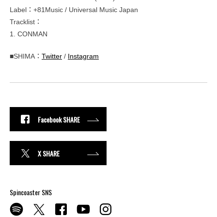
Label：+81Music / Universal Music Japan
Tracklist：
1. CONMAN
■SHIMA：
Twitter
/
Instagram
Facebook SHARE
X SHARE
Spincoaster SNS