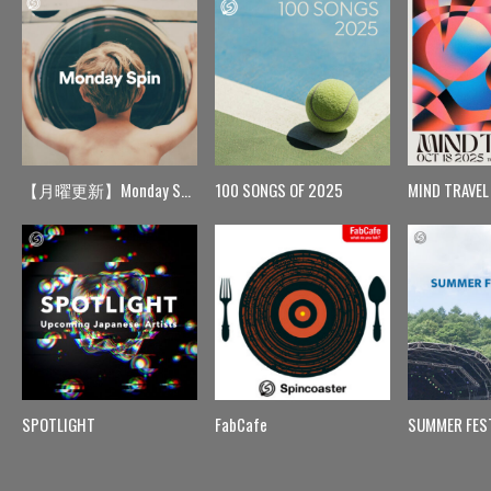
【月曜更新】Monday Spin
100 SONGS OF 2025
MIND TRAVEL
SPOTLIGHT
FabCafe
SUMMER FES