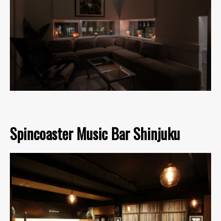
Spincoaster Music Bar Shinjuku