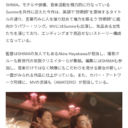
SHIMA。モデルや俳優、音楽活動を精力的に行なっている
Sumireを共作に迎えた今作は、英語で“詐欺師”を意味するタイト
ルの通り、言葉巧みに人を操り貶めて権力を振るう“詐欺師”に歯
向かうパワー・ソング。MVにはSumireも出演し、気品ある女性
たちを演じており、エンディングまで見逃せないストーリー構成
となっている。
監督はSHIMAの友人でもあるAkira Hayakawaが担当し、撮影ク
ルーも新世代の気鋭クリエイターらが集結。編集にはSHIMAも参
加し、音楽だけではなく映像にもこだわりを見せる彼女の新しい
一面がみられる作品に仕上がっている。また、カバー・アートワ
ーク同様に、MVの衣装も〈AMATERS〉が担当している。