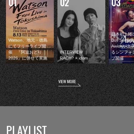
日本初上陸の
Watson、地元・徳島
Bull Symp
にてフリーライブ開
Awichが
催 『阿波おどり
INTERVIEW ｜
るシンフォ
2026』に併せて実施
RACH? × idom
ブ開催
VIEW MORE
PLAYLIST