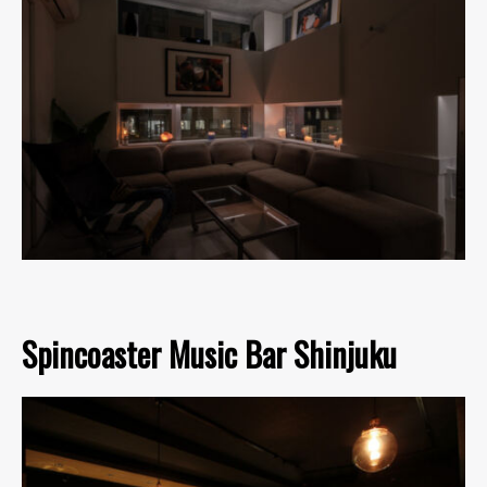
Spincoaster Music Bar Shinjuku