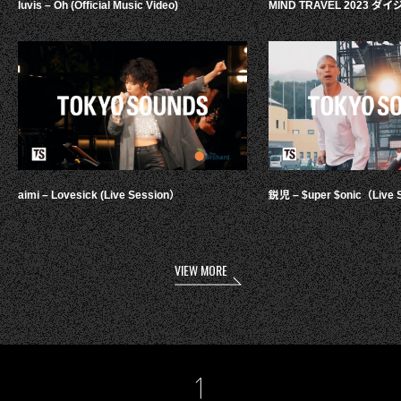
luvis – Oh (Official Music Video)
MIND TRAVEL 2023 
aimi – Lovesick (Live Session）
鋭児 – $uper $onic（Live 
VIEW MORE