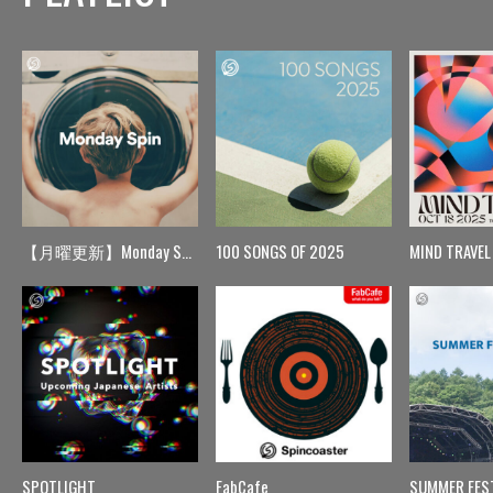
【月曜更新】Monday Spin
100 SONGS OF 2025
MIND TRAVEL
SPOTLIGHT
FabCafe
SUMMER FES