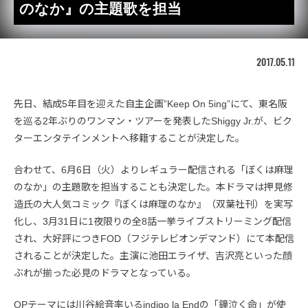
のなか』の主題歌を担当
2017.05.11
先日、結成5年目を迎えた自主企画”Keep On 5ing”にて、東名阪
を巡る2年ぶりのワンマン・ツアーを発表したShiggy Jr.が、ビク
ターエンタテインメントへ移籍することが決定した。
合わせて、6月6日（火）よりレギュラー配信される「ぼくは麻理
のなか」の主題歌を担当することも決定した。本ドラマは押見修
造氏の大人気コミック『ぼくは麻理のなか』（双葉社刊）を実写
化し、3月31日に1夜限りの全8話一挙ライブストリーミング配信
され、大好評につきFOD（フジテレビオンデマンド）にて本配信
されることが決定した。主演に池田エライザ、吉沢亮といった顔
ぶれが揃った必見のドラマとなっている。
OPテーマには川谷絵音率いるindigo la Endの「鐘泣く命」が使