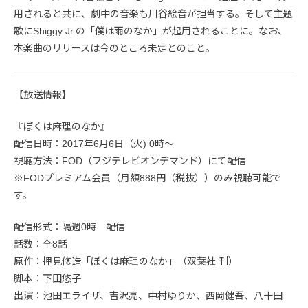
用されると共に、劇中の音楽も川谷絵音が担当する。そして主題
歌にShiggy Jr.の「僕は雨のなか」が起用されることに。なお、
本楽曲のリリースは今のところ未定とのこと。
【放送情報】
『ぼくは麻理のなか』
配信日時：2017年6月6日（火) 0時～
視聴方法：FOD（フジテレビオンデマンド）にて配信
※FODプレミアム会員（月額888円（税抜））のみ視聴可能で
す。
配信形式：隔週0時 配信
話数：全8話
原作：押見修造「ぼくは麻理のなか」（双葉社 刊）
脚本：下田悠子
出演：池田エライザ、吉沢亮、中村ゆりか、西岡健吾、八十田