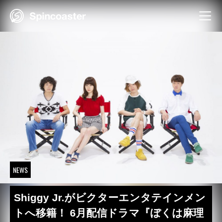
Skip
to
content
NEWS
Shiggy Jr.がビクターエンタテインメン
トへ移籍！ 6月配信ドラマ『ぼくは麻理