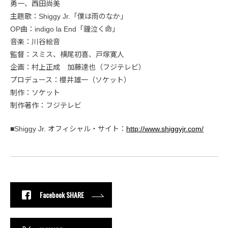
勇一、西田尚美
主題歌：Shiggy Jr.「僕は雨のなか」
OP曲：indigo la End「鐘泣く命」
音楽：川谷絵音
監督：スミス、横尾初喜、戸塚寛人
企画：村上正成 加藤達也（フジテレビ）
プロデュース：櫻井雄一（ソケット）
制作：ソケット
制作著作：フジテレビ
■Shiggy Jr. オフィシャル・サイト：
http://www.shiggyjr.com/
Facebook SHARE