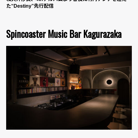
た“Destiny”先行配信
Spincoaster Music Bar Kagurazaka