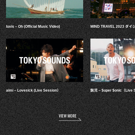
luvis – Oh (Official Music Video)
MIND TRAVEL 2023 
aimi – Lovesick (Live Session）
鋭児 – $uper $onic（Live 
VIEW MORE