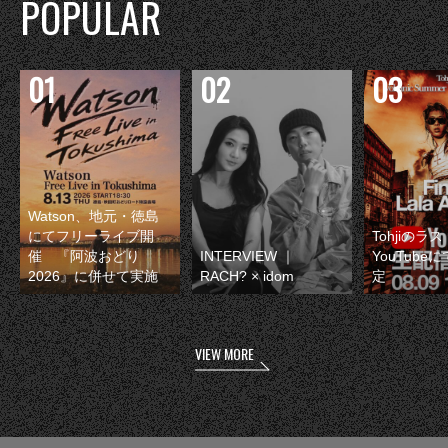
POPULAR
Watson、地元・徳島
にてフリーライブ開
Tohjiのラ
催 『阿波おどり
INTERVIEW ｜
YouTube
2026』に併せて実施
RACH? × idom
定
VIEW MORE