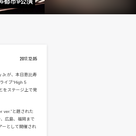
計6都市9公演
2017.12.05
y Jr.が、本日恵比寿
ブ“High 5
ることをステージ上で発
ummer ver.”と題された
では仙台、広島、福岡まで
アーとして開催され