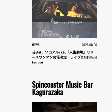
NEWS
2026.08.06
荘子it、ソロアルバム『人生劇場』リリ
ースワンマン開催決定 ライブDJはillicit
tsuboi
Spincoaster Music Bar
Kagurazaka