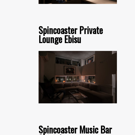
Spincoaster Private
Lounge Ebisu
Spincoaster Music Bar