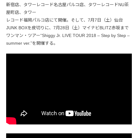
新宿店、タワーレコード名古屋パルコ店、タワーレコードNU茶
屋町店、タワー
レコード福岡パルコ店にて開催。そして、7月7日（土）仙台
JUNK BOXを皮切りに、7月28日（土）マイナビBLITZ赤坂まで
ワンマン・ツアー“Shiggy Jr. LIVE TOUR 2018 – Step by Step –
summer ver.”を開催する。