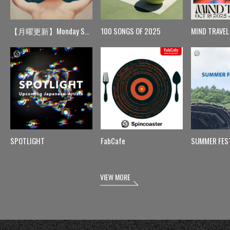
【月曜更新】Monday Spin
100 SONGS OF 2025
MIND TRAVEL
SPOTLIGHT
FabCafe
SUMMER FES
VIEW MORE