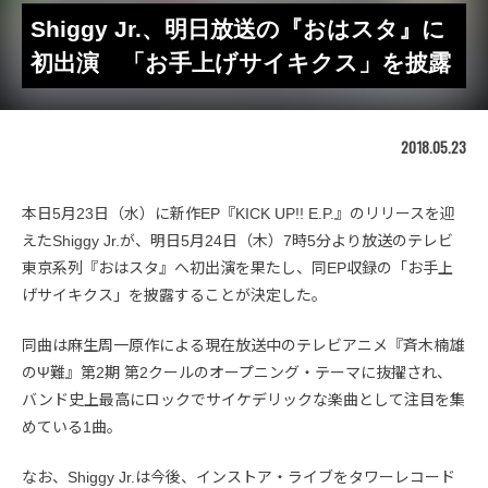
Shiggy Jr.、明日放送の『おはスタ』に
初出演 「お手上げサイキクス」を披露
2018.05.23
本日5月23日（水）に新作EP『KICK UP!! E.P.』のリリースを迎
えたShiggy Jr.が、明日5月24日（木）7時5分より放送のテレビ
東京系列『おはスタ』へ初出演を果たし、同EP収録の「お手上
げサイキクス」を披露することが決定した。
同曲は麻生周一原作による現在放送中のテレビアニメ『斉木楠雄
のΨ難』第2期 第2クールのオープニング・テーマに抜擢され、
バンド史上最高にロックでサイケデリックな楽曲として注目を集
めている1曲。
なお、Shiggy Jr.は今後、インストア・ライブをタワーレコード