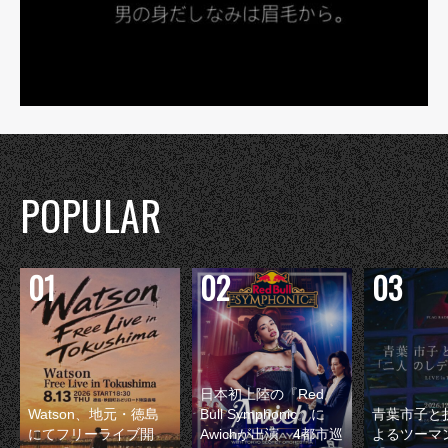
POPULAR
日本初上陸の『Red
Watson、地元・徳島
Bull Symphonic』に
青葉市子と
にてフリーライブ開
Awichが出演 4都市巡
よるツーマ