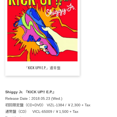
『KICK UP!! E.P.』通常盤
Shiggy Jr. 『KICK UP!! E.P.』
Release Date：2018.05.23 (Wed.)
初回限定盤（CD+DVD） VIZL-1384 / ￥2,300 + Tax
通常盤（CD） VICL-65009 / ￥1,500 + Tax