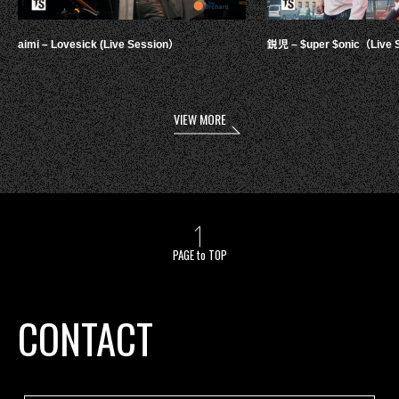
aimi – Lovesick (Live Session）
鋭児 – $uper $onic（Live 
VIEW MORE
PAGE to TOP
CONTACT