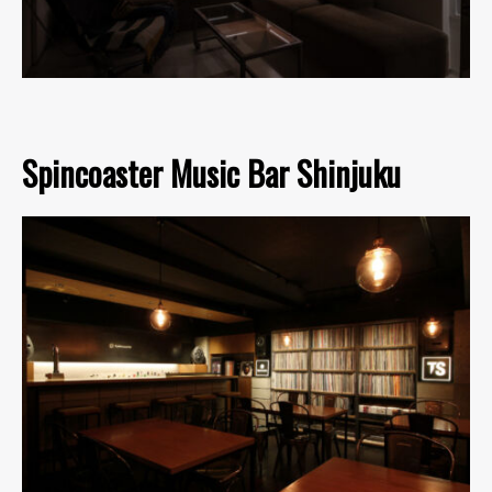
Spincoaster Music Bar Shinjuku