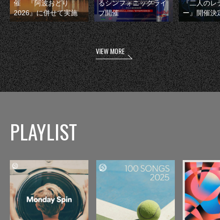
催 『阿波おどり
るシンフォニックライ
『二人のレ
2026』に併せて実施
ブ開催
ー』開催決
VIEW MORE
PLAYLIST