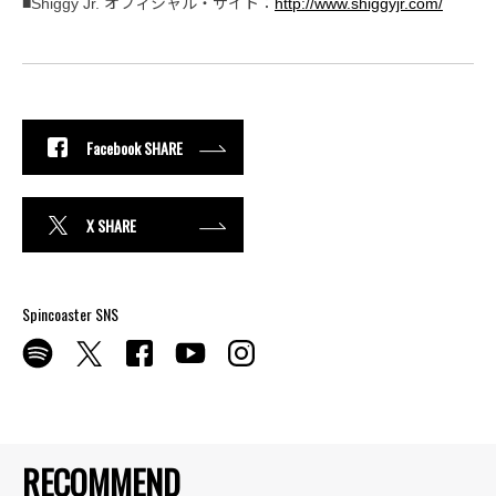
■Shiggy Jr. オフィシャル・サイト：
http://www.shiggyjr.com/
Facebook SHARE
X SHARE
Spincoaster SNS
RECOMMEND