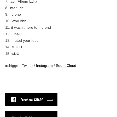
7. tapi (Album Edit)
8. interlude
9. no one
10. Woo Ahh
11. it wasn’t here to the end
12. Final F
13. muted your feed
14. M.U.D
15. wizU
■shigge：
Twitter
/
Instagram
/
SoundCloud
Facebook SHARE