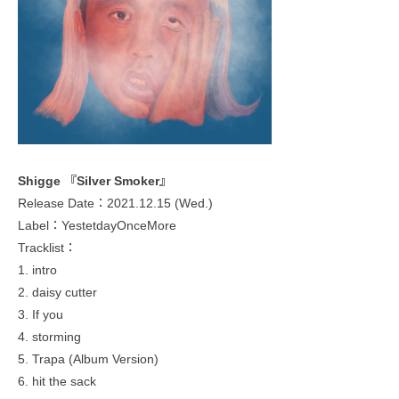
Shigge 『Silver Smoker』
Release Date：2021.12.15 (Wed.)
Label：YestetdayOnceMore
Tracklist：
1. intro
2. daisy cutter
3. If you
4. storming
5. Trapa (Album Version)
6. hit the sack