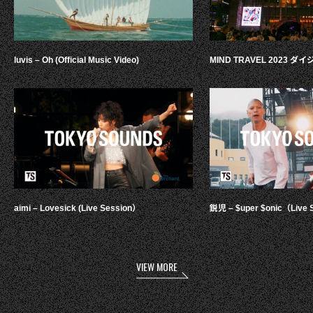
luvis – Oh (Official Music Video)
MIND TRAVEL 2023 
aimi – Lovesick (Live Session）
鋭児 – $uper $onic（Live 
VIEW MORE