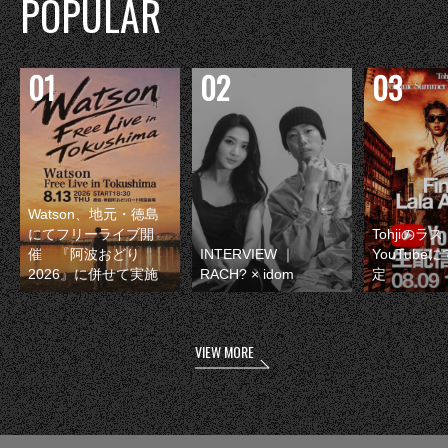
POPULAR
Watson、地元・徳島
にてフリーライブ開
Tohjiのラ
催 『阿波おどり
INTERVIEW ｜
YouTube
2026』に併せて実施
RACH? × idom
定
VIEW MORE