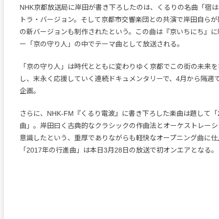
NHK京都放送局に岸田が書き下ろしたのは、くるりの名曲「宿
トラ・バージョン。そして京都市交響楽団との共演で岸田自らが
の新バージョンも制作されたという。この曲は『京いちにち』に
ー「京の守り人」の中でテーマ曲として放送される。
「京の守り人」は時代とともに変わりゆく京都でこの街の未来を担
し、末永く応援していく連続ドキュメンタリーで、4月から隔週
企画。
さらに、NHK-FM『くるり電波』に書き下ろした楽曲は題して「2
曲」。岸田曰く古典的なクラシックの作曲法とオーケストレーシ
意識したという、重厚でありながらも軽快なオープニング曲に仕
「2017年の行進曲」は本日3月28日の放送で初オンエアとなる。