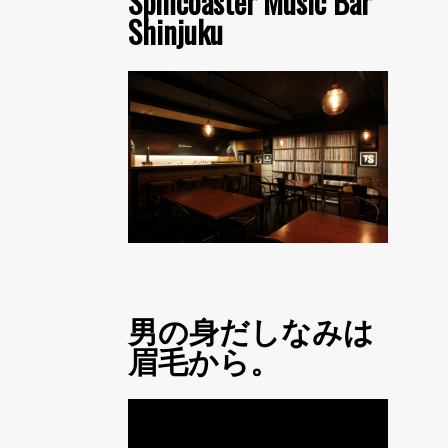
Spincoaster Music Bar
Shinjuku
男の身だしなみは
眉毛から。