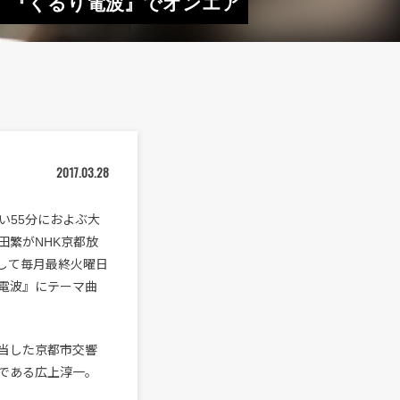
』、『くるり電波』でオンエア
2017.03.28
い55分におよぶ大
田繁がNHK京都放
して毎月最終火曜日
り電波』にテーマ曲
当した京都市交響
である広上淳一。