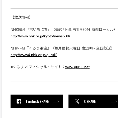
【放送情報】
NHK総合『京いちにち』（毎週月~金 夜6時30分 京都ローカル）
http://www.nhk.or.jp/kyoto/news630/
NHK-FM『くるり電波』（毎月最終火曜日 夜11時~ 全国放送）
http://www4.nhk.or.jp/quruli/
■くるり オフィシャル・サイト：
www.quruli.net
Facebook SHARE
X SHARE