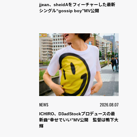
jjean、sheidAをフィーチャーした最新
シングル“gossip boy”MV公開
NEWS
2026.08.07
ICHIRO、D3adStockプロデュースの最
新曲“幸せでいい”MV公開 監督は鴨下大
輝