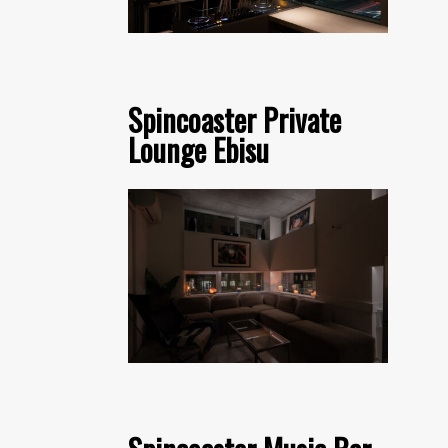
Spincoaster Private
Lounge Ebisu