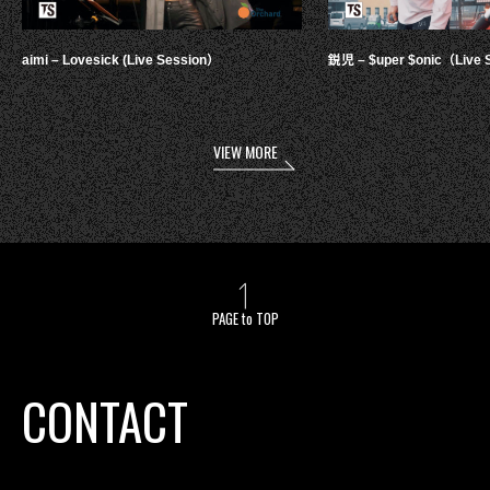
aimi – Lovesick (Live Session）
鋭児 – $uper $onic（Live 
VIEW MORE
PAGE to TOP
CONTACT