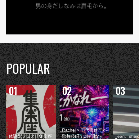
POPULAR
Rachel × 千代田修平が
体験型フェス『集楽座
歌舞伎町で2時間なん
jjean、sh