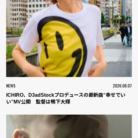
NEWS
2026.08.07
ICHIRO、D3adStockプロデュースの最新曲“幸せでい
い”MV公開 監督は鴨下大輝