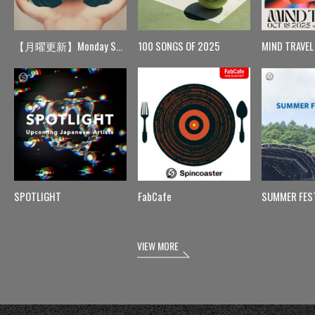
【月曜更新】Monday Spin
100 SONGS OF 2025
MIND TRAVEL
SPOTLIGHT
FabCafe
SUMMER FES
VIEW MORE