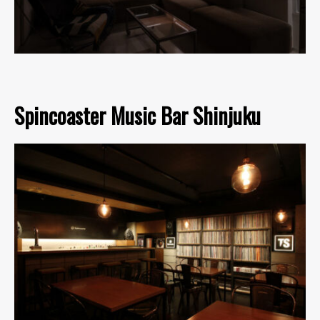
Spincoaster Music Bar Shinjuku