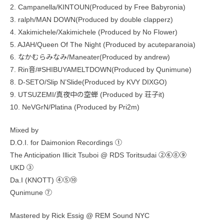
2. Campanella/KINTOUN(Produced by Free Babyronia)
3. ralph/MAN DOWN(Produced by double clapperz)
4. Xakimichele/Xakimichele (Produced by No Flower)
5. AJAH/Queen Of The Night (Produced by acuteparanoia)
6. なかむらみなみ/Maneater(Produced by andrew)
7. Rin音/#SHIBUYAMELTDOWN(Produced by Qunimune)
8. D-SETO/Slip N’Slide(Produced by KVY DIXGO)
9. UTSUZEMI/真夜中の空蝉 (Produced by 荘子it)
10. NeVGrN/Platina (Produced by Pri2m)
Mixed by
D.O.I. for Daimonion Recordings ①
The Anticipation Illicit Tsuboi @ RDS Toritsudai ②⑥⑧⑨
UKD ③
Da.I (KNOTT) ④⑤⑩
Qunimune ⑦
Mastered by Rick Essig @ REM Sound NYC