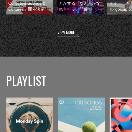
Collective Sounds &
とかする『なんとかな
チャーした
Cultures』開催決定
れーーッ』開催
ル“gossip 
VIEW MORE
PLAYLIST