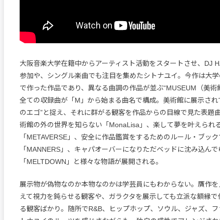
大阪音楽大学在籍中からアーティスト活動をスタートさせ、DJ HA
参加や、シングル楽曲でも注目を集めたシトナユイ。今作は大学
で作った作品であり、異なる曲調の作品が並ぶ“MUSEUM（美術
全ての収録曲が「M」から始まる曲名で構成。美術館に展示され
のエゴ”と捉え、それに群がる観客を作品からの目線で見た表題曲
術館の外の世界を知らない「MonaLisa」、楽して夢を叶えられ
「METAVERSE」、安全に作品鑑賞をするためのルール・ブッ
「MANNERS」、キャパオーバーになりただベッドに沈み込んで
「MELTDOWN」と様々な物語が展開される。
展示物が偽物なのか本物なのかは学芸員にもわからない。贋作を
えて視力を鈍らせる観客や、ガラクタを展示しても立派な額縁で
る観客ばかり。随所でR&B、ヒップホップ、ソウル、ジャズ、