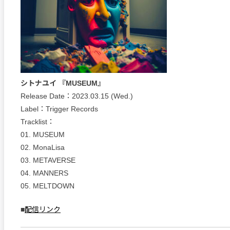
シトナユイ 『MUSEUM』
Release Date：2023.03.15 (Wed.)
Label：Trigger Records
Tracklist：
01. MUSEUM
02. MonaLisa
03. METAVERSE
04. MANNERS
05. MELTDOWN
■
配信リンク