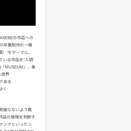
SEBEの作品への
の卒業制作の一環
館）”をテーマに、
ている作品を“人間
「MUSEUM」、美
る世界
クである
ゆく
見破らないよう敢
作品の価値を判断す
ファンクといったシ