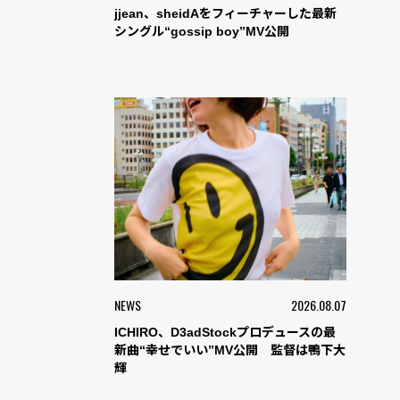
jjean、sheidAをフィーチャーした最新
シングル“gossip boy”MV公開
NEWS
2026.08.07
ICHIRO、D3adStockプロデュースの最
新曲“幸せでいい”MV公開 監督は鴨下大
輝