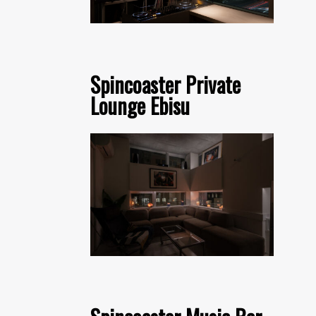
Spincoaster Private
Lounge Ebisu