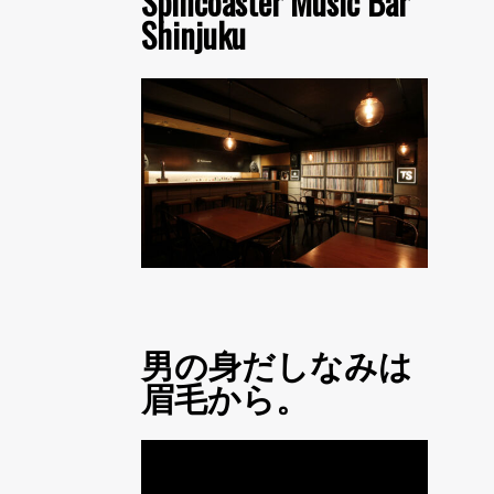
Spincoaster Music Bar
Shinjuku
男の身だしなみは
眉毛から。