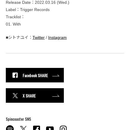
Release Date：2022.03.16 (Wed.)
Label：Trigger Records
Tracklist：
01. With
■シトナユイ：
Twitter
/
Instagram
Facebook SHARE
X SHARE
Spincoaster SNS