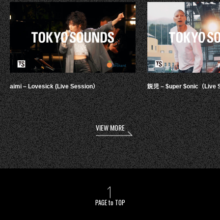
aimi – Lovesick (Live Session）
鋭児 – $uper $onic（Live 
VIEW MORE
PAGE to TOP