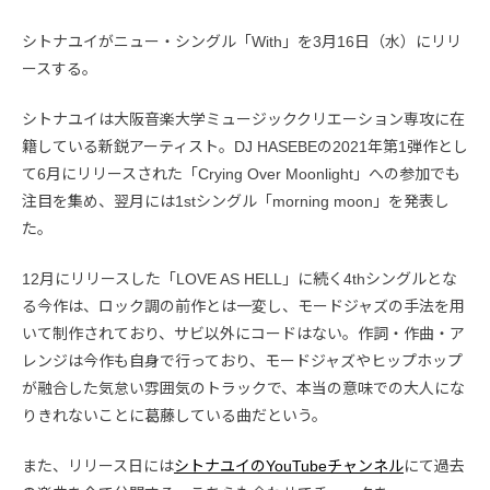
シトナユイがニュー・シングル「With」を3月16日（水）にリリ
ースする。
シトナユイは大阪音楽大学ミュージッククリエーション専攻に在
籍している新鋭アーティスト。DJ HASEBEの2021年第1弾作とし
て6月にリリースされた「Crying Over Moonlight」への参加でも
注目を集め、翌月には1stシングル「morning moon」を発表し
た。
12月にリリースした「LOVE AS HELL」に続く4thシングルとな
る今作は、ロック調の前作とは一変し、モードジャズの手法を用
いて制作されており、サビ以外にコードはない。作詞・作曲・ア
レンジは今作も自身で行っており、モードジャズやヒップホップ
が融合した気怠い雰囲気のトラックで、本当の意味での大人にな
りきれないことに葛藤している曲だという。
また、リリース日には
シトナユイのYouTubeチャンネル
にて過去