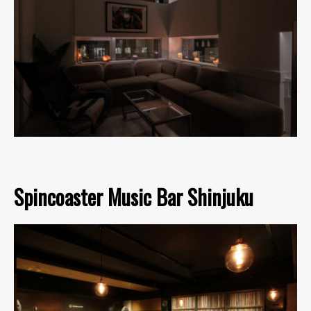
Spincoaster Music Bar Shinjuku