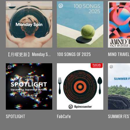
【月曜更新】Monday Spin
100 SONGS OF 2025
MIND TRAVEL
SPOTLIGHT
FabCafe
SUMMER FES