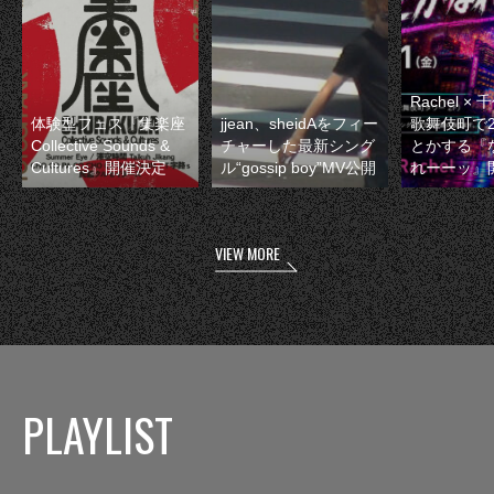
Rachel 
体験型フェス『集楽座
jjean、sheidAをフィー
歌舞伎町で
Collective Sounds &
チャーした最新シング
とかする『
Cultures』開催決定
ル“gossip boy”MV公開
れーーッ』
VIEW MORE
PLAYLIST