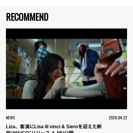
RECOMMEND
NEWS
2026.04.22
Liza、客演にLisa lil vinci & Sieroを迎えた新