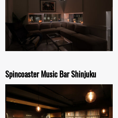
Spincoaster Music Bar Shinjuku