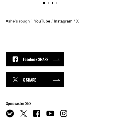
■she’s rough：
YouTube
/
Instagram
/
X
Facebook SHARE
X SHARE
Spincoaster SNS