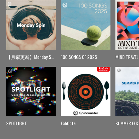
【月曜更新】Monday Spin
100 SONGS OF 2025
MIND TRAVEL
SPOTLIGHT
FabCafe
SUMMER FES