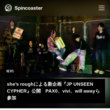
Skip
to
content
NEWS
she’s roughによる新企画『JP UNSEEN
CYPHER』公開 PAX0、vivi、will awayら
参加