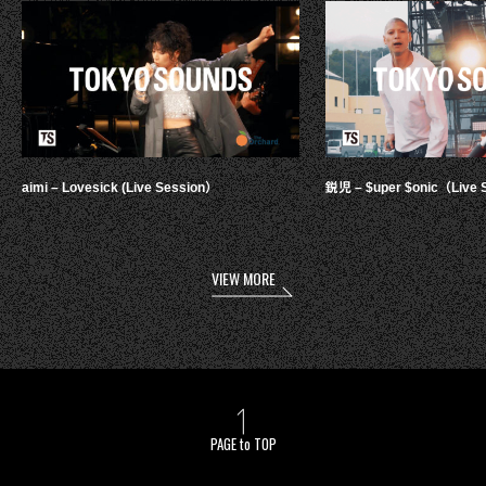
aimi – Lovesick (Live Session）
鋭児 – $uper $onic（Live 
VIEW MORE
PAGE to TOP