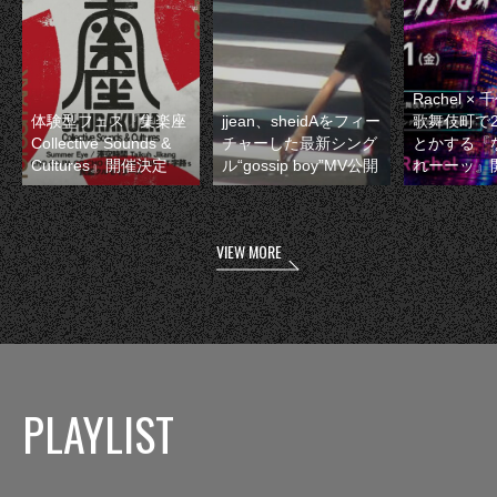
Rachel 
体験型フェス『集楽座
jjean、sheidAをフィー
歌舞伎町で
Collective Sounds &
チャーした最新シング
とかする『
Cultures』開催決定
ル“gossip boy”MV公開
れーーッ』
VIEW MORE
PLAYLIST