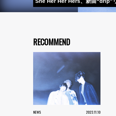
She Her Her Hers、新
RECOMMEND
NEWS
2023.11.10