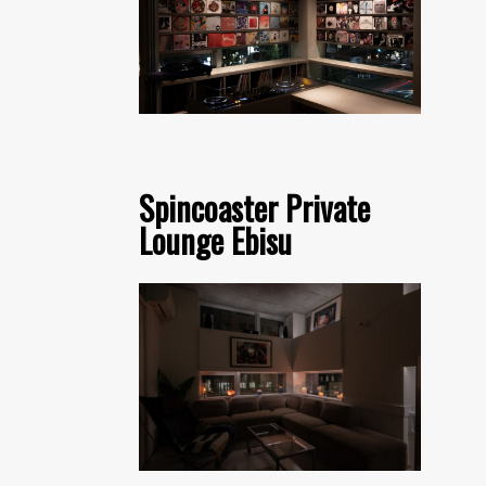
Spincoaster Private
Lounge Ebisu