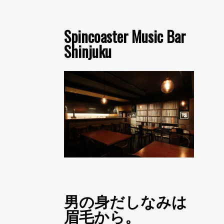
Spincoaster Music Bar
Shinjuku
男の身だしなみは
眉毛から。