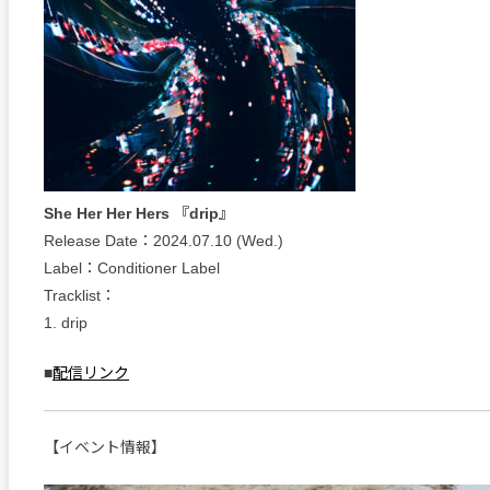
She Her Her Hers 『drip』
Release Date：2024.07.10 (Wed.)
Label：Conditioner Label
Tracklist：
1. drip
■
配信リンク
【イベント情報】