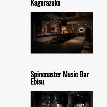
Kagurazaka
Spincoaster Music Bar
Ebisu