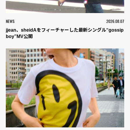
NEWS
2026.08.07
jjean、sheidAをフィーチャーした最新シングル“gossip
boy”MV公開