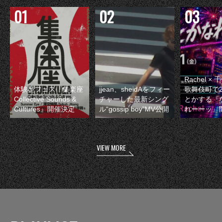
Rachel 
体験型フェス『集楽座
jjean、sheidAをフィー
歌舞伎町で
Collective Sounds &
チャーした最新シング
とかする『
Cultures』開催決定
ル“gossip boy”MV公開
れーーッ』
VIEW MORE