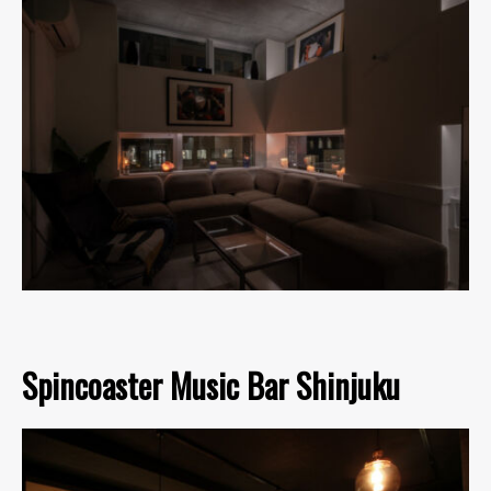
Spincoaster Music Bar Shinjuku