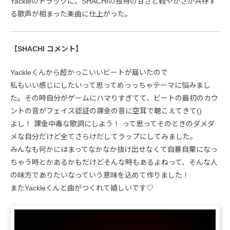
Yackleのトラックに、SHACHIの独特の甘さと軽やかさが共存す
る歌声が相まった楽曲に仕上がった。
【SHACHI コメント】
Yackleくんから超かっこいいビートが届いたので
私もいい感じにしたいって思ってめっっちゃテーマに悩みまし
た。その時自分がゲームにハマりすぎてて、ビートの最初のカウ
ントの音がフェイス認証の課金の音に空耳で聴こえてきて()
よし！ 課金中毒な歌詞にしよう！ って思ってそのときのダメダ
メな自分だけど全てさらけだしてラップにしてみました。
みんなも何かにはまってなかなか抜け出せなくて自暴自棄になっ
ちゃう時とかあるかもだけどそんな時もあるよねって、そんな人
の味方でありたいなっていう意味を込めて作りました！
またYackleくんと曲がつくれて嬉しいです♡