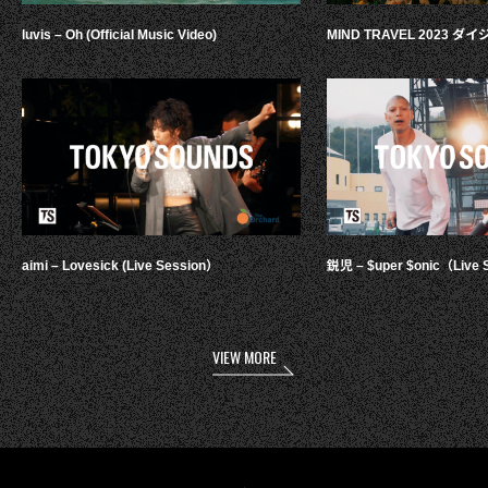
luvis – Oh (Official Music Video)
MIND TRAVEL 2023 
aimi – Lovesick (Live Session）
鋭児 – $uper $onic（Live 
VIEW MORE