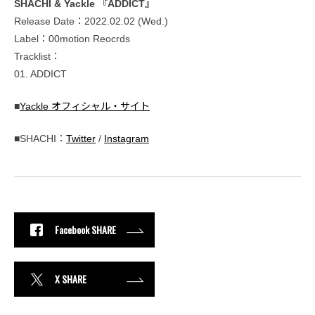
SHACHI & Yackle 『ADDICT』
Release Date：2022.02.02 (Wed.)
Label：00motion Reocrds
Tracklist：
01. ADDICT
■
Yackle オフィシャル・サイト
■SHACHI：
Twitter
/
Instagram
Facebook SHARE
X SHARE