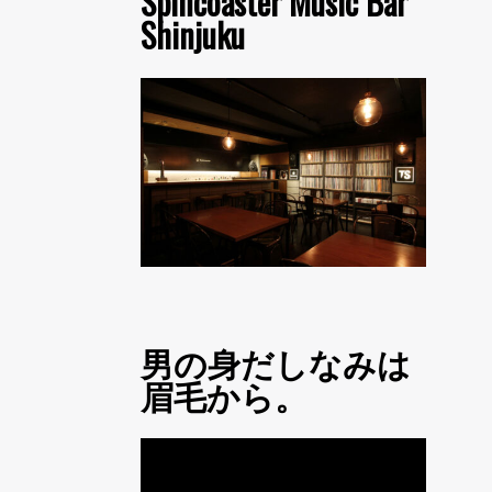
Spincoaster Music Bar
Shinjuku
男の身だしなみは
眉毛から。