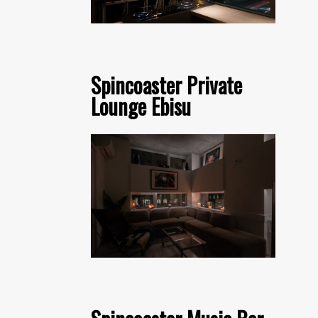
Spincoaster Private
Lounge Ebisu