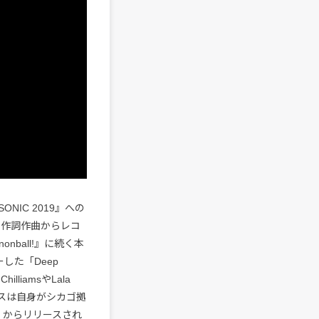
SONIC 2019』への
o。作詞作曲からレコ
nball!』に続く本
した「Deep
liamsやLala
ースは自身がシカゴ拠
nt〉からリリースされ