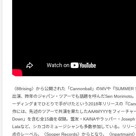
〈88rising〉から公開された「Cannonball」のMVや『SUMMER 
出演、昨年のジャパン・ツアーでも話題を呼んだSen Morimot
ーディングまでひとりで手がけたという2018年リリースの『Canno
作には、先述のツアーで共演を果たしたAAAMYYYをフィーチャー
Down」を含む全15曲を収録。盟友・KAINAやラッパー・Joseph Chil
Lalaなど、シカゴのミュージシャンも多数参加している。リリ
点のレーベル、〈Sooper Records〉からとなり、〈Inpartmai