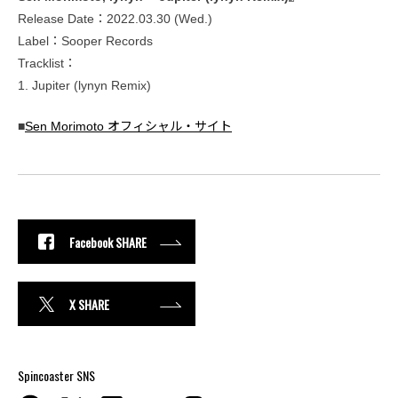
Release Date：2022.03.30 (Wed.)
Label：Sooper Records
Tracklist：
1. Jupiter (lynyn Remix)
■
Sen Morimoto オフィシャル・サイト
Facebook SHARE
X SHARE
Spincoaster SNS