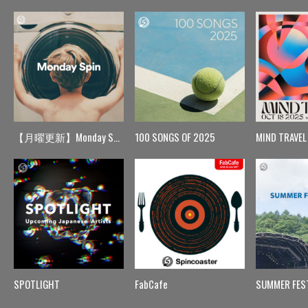
【月曜更新】Monday Spin
100 SONGS OF 2025
MIND TRAVEL
SPOTLIGHT
FabCafe
SUMMER FES