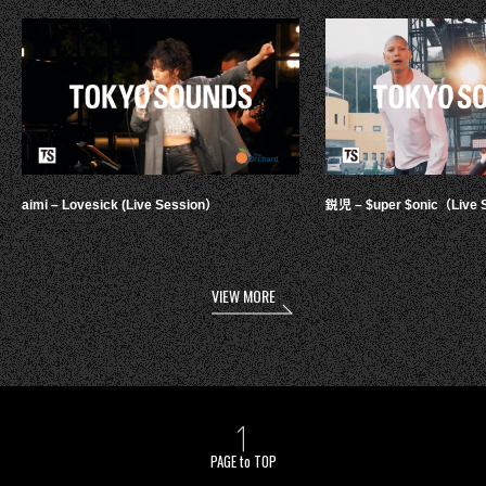
aimi – Lovesick (Live Session）
鋭児 – $uper $onic（Live 
VIEW MORE
PAGE to TOP