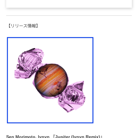
【リリース情報】
Sen Morimoto, lynyn 『Jupiter (lynyn Remix)』