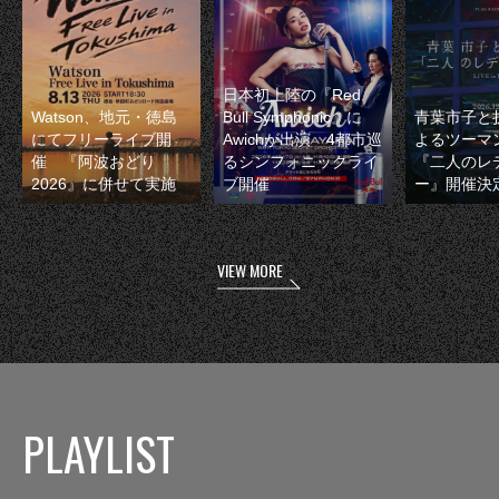
日本初上陸の『Red
Watson、地元・徳島
Bull Symphonic』に
青葉市子と
にてフリーライブ開
Awichが出演 4都市巡
よるツーマ
催 『阿波おどり
るシンフォニックライ
『二人のレ
2026』に併せて実施
ブ開催
ー』開催決
VIEW MORE
PLAYLIST