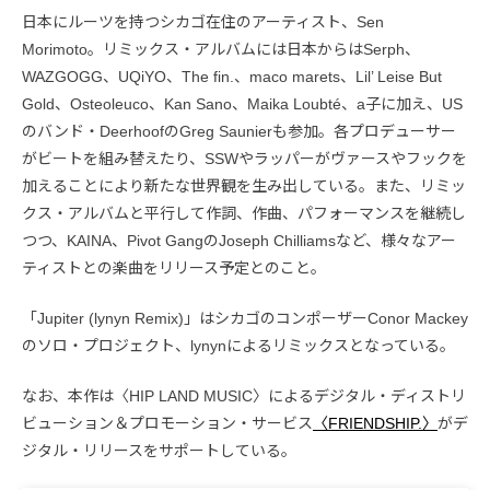
日本にルーツを持つシカゴ在住のアーティスト、Sen
Morimoto。リミックス・アルバムには日本からはSerph、
WAZGOGG、UQiYO、The fin.、maco marets、Lil’ Leise But
Gold、Osteoleuco、Kan Sano、Maika Loubté、a子に加え、US
のバンド・DeerhoofのGreg Saunierも参加。各プロデューサー
がビートを組み替えたり、SSWやラッパーがヴァースやフックを
加えることにより新たな世界観を生み出している。また、リミッ
クス・アルバムと平行して作詞、作曲、パフォーマンスを継続し
つつ、KAINA、Pivot GangのJoseph Chilliamsなど、様々なアー
ティストとの楽曲をリリース予定とのこと。
「Jupiter (lynyn Remix)」はシカゴのコンポーザーConor Mackey
のソロ・プロジェクト、lynynによるリミックスとなっている。
なお、本作は〈HIP LAND MUSIC〉によるデジタル・ディストリ
ビューション＆プロモーション・サービス
〈FRIENDSHIP.〉
がデ
ジタル・リリースをサポートしている。