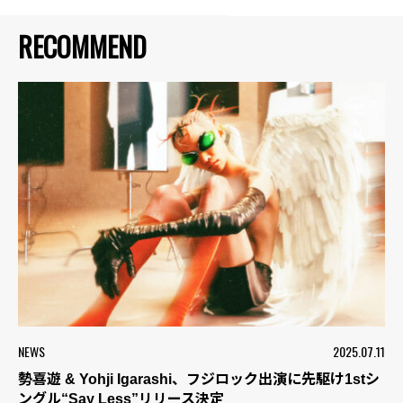
RECOMMEND
NEWS
2025.07.11
勢喜遊 & Yohji Igarashi、フジロック出演に先駆け1stシ
ングル“Say Less”リリース決定