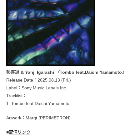
勢喜遊 & Yohji Igarashi 『Tombo feat.Daichi Yamamoto』
Release Date：2025.08.13 (Fri.)
Label：Sony Music Labels Inc.
Tracklist：
1. Tombo feat.Daichi Yamamoto
Artwork：Margt (PERIMETRON)
■
配信リンク