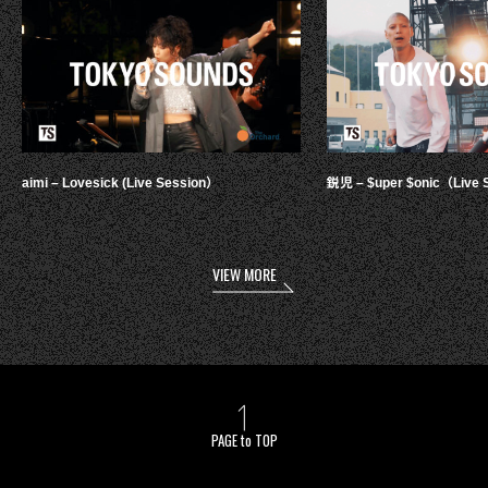
aimi – Lovesick (Live Session）
鋭児 – $uper $onic（Live 
VIEW MORE
PAGE to TOP