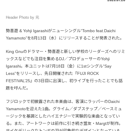
Header Photo by 元
勢喜遊 & Yohji Igarashiがニューシングル“Tombo feat.Daichi
Yamamoto”を8月13日（水）にリリースすることが発表された。
King Gnuのドラマー・勢喜遊と新しい学校のリーダーズへのリミ
ックスなどでも注目を集めるDJ／プロデューサーのYohji
Igarashi。本ユニットは7月18日（金）に1stシングル“Say
Less”をリリースし、先日開催された『FUJI ROCK
FESTIVAL’25』の3日目に出演し、初ライブを行ったことでも話
題を呼んだ。
フジロックで初披露された本楽曲は、客演にラッパーのDaichi
Yamamotoを迎えた1曲。グライム／ダブステップ／ベースミュ
ージックを基調としたハイエナジーで実験的な楽曲となってい
る。また、アートワークは前作に引き続き盟友・Margtが制作。
サイケデリックなトンボの羽が印象的なデザインとなっている。