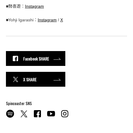
■勢喜遊：
Instagram
■Yohji Igarashi：
Instagram
/
X
Facebook SHARE
X SHARE
Spincoaster SNS