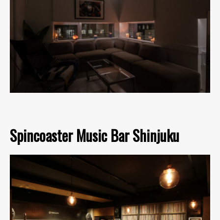
Spincoaster Music Bar Shinjuku