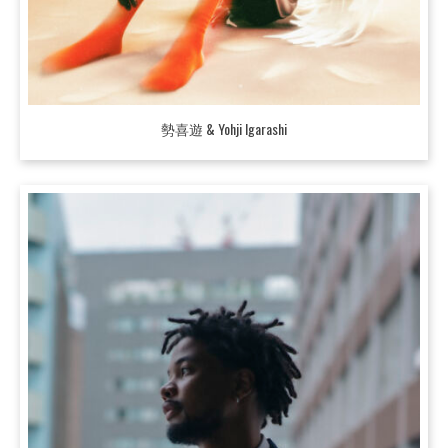
勢喜遊 & Yohji Igarashi