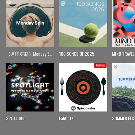
【月曜更新】Monday Spin
100 SONGS OF 2025
MIND TRAVEL
SPOTLIGHT
FabCafe
SUMMER FES