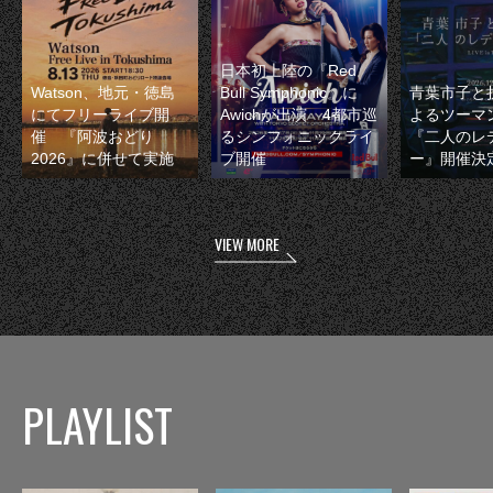
日本初上陸の『Red
Watson、地元・徳島
Bull Symphonic』に
青葉市子と
にてフリーライブ開
Awichが出演 4都市巡
よるツーマ
催 『阿波おどり
るシンフォニックライ
『二人のレ
2026』に併せて実施
ブ開催
ー』開催決
VIEW MORE
PLAYLIST