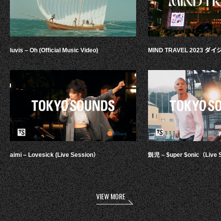
luvis – Oh (Official Music Video)
MIND TRAVEL 2023 
aimi – Lovesick (Live Session）
鋭児 – $uper $onic（Live 
VIEW MORE