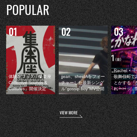
POPULAR
Rachel 
体験型フェス『集楽座
jjean、sheidAをフィー
歌舞伎町で
Collective Sounds &
チャーした最新シング
とかする『
Cultures』開催決定
ル“gossip boy”MV公開
れーーッ』
VIEW MORE