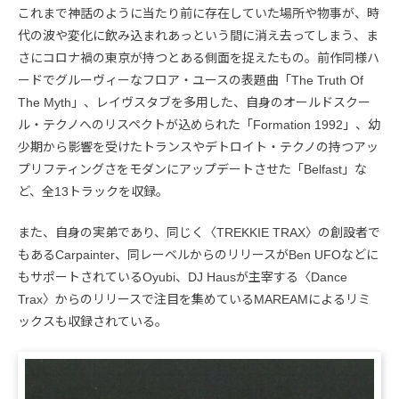
これまで神話のように当たり前に存在していた場所や物事が、時
代の波や変化に飲み込まれあっという間に消え去ってしまう、ま
さにコロナ禍の東京が持つとある側面を捉えたもの。前作同様ハ
ードでグルーヴィーなフロア・ユースの表題曲「The Truth Of
The Myth」、レイヴスタブを多用した、自身のオールドスクー
ル・テクノへのリスペクトが込められた「Formation 1992」、幼
少期から影響を受けたトランスやデトロイト・テクノの持つアッ
プリフティングさをモダンにアップデートさせた「Belfast」な
ど、全13トラックを収録。
また、自身の実弟であり、同じく〈TREKKIE TRAX〉の創設者で
もあるCarpainter、同レーベルからのリリースがBen UFOなどに
もサポートされているOyubi、DJ Hausが主宰する〈Dance
Trax〉からのリリースで注目を集めているMAREAMによるリミ
ックスも収録されている。