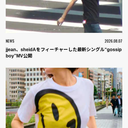
NEWS
2026.08.07
jjean、sheidAをフィーチャーした最新シングル“gossip
boy”MV公開