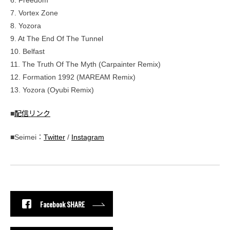
6. Freedom
7. Vortex Zone
8. Yozora
9. At The End Of The Tunnel
10. Belfast
11. The Truth Of The Myth (Carpainter Remix)
12. Formation 1992 (MAREAM Remix)
13. Yozora (Oyubi Remix)
■
配信リンク
■Seimei：
Twitter
/
Instagram
Facebook SHARE