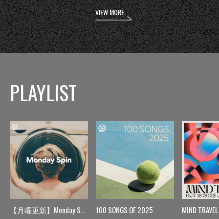
VIEW MORE
PLAYLIST
【月曜更新】Monday Spin
100 SONGS OF 2025
MIND TRAVEL