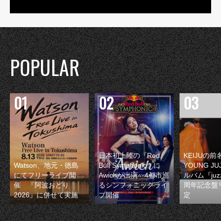
POPULAR
日本初上陸の『Red
KEIJUの
Watson、地元・徳島
Bull Symphonic』に
YOUNG JU
にてフリーライブ開
Awichが出演 4都市巡
ルバム『juzz
催 『阿波おどり
るシンフォニックライ
周年記念盤
2026』に併せて実施
ブ開催
定