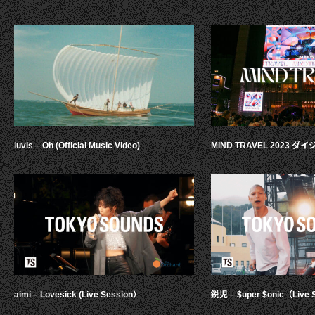
luvis – Oh (Official Music Video)
MIND TRAVEL 2023 
aimi – Lovesick (Live Session）
鋭児 – $uper $onic（Live 