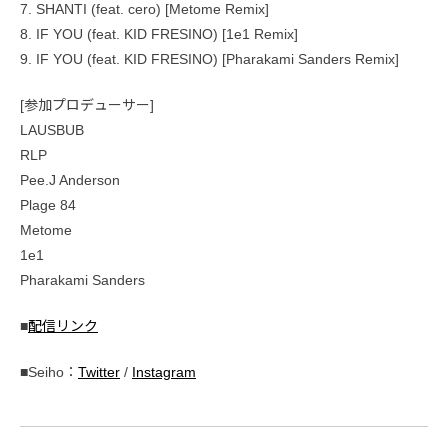
7. SHANTI (feat. cero) [Metome Remix]
8. IF YOU (feat. KID FRESINO) [1e1 Remix]
9. IF YOU (feat. KID FRESINO) [Pharakami Sanders Remix]
[参加プロデューサー]
LAUSBUB
RLP
Pee.J Anderson
Plage 84
Metome
1e1
Pharakami Sanders
■
配信リンク
■Seiho：
Twitter
/
Instagram