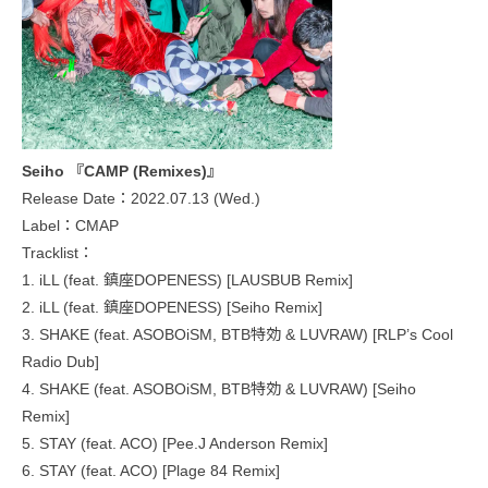
Seiho 『CAMP (Remixes)』
Release Date：2022.07.13 (Wed.)
Label：CMAP
Tracklist：
1. iLL (feat. 鎮座DOPENESS) [LAUSBUB Remix]
2. iLL (feat. 鎮座DOPENESS) [Seiho Remix]
3. SHAKE (feat. ASOBOiSM, BTB特効 & LUVRAW) [RLP’s Cool
Radio Dub]
4. SHAKE (feat. ASOBOiSM, BTB特効 & LUVRAW) [Seiho
Remix]
5. STAY (feat. ACO) [Pee.J Anderson Remix]
6. STAY (feat. ACO) [Plage 84 Remix]