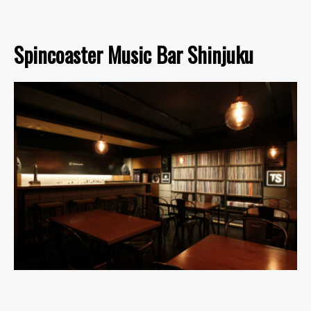
Spincoaster Music Bar Shinjuku