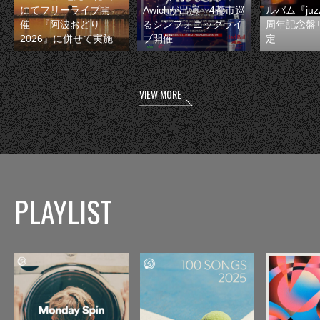
にてフリーライブ開
Awichが出演 4都市巡
ルバム『juzz
催 『阿波おどり
るシンフォニックライ
周年記念盤
2026』に併せて実施
ブ開催
定
VIEW MORE
PLAYLIST