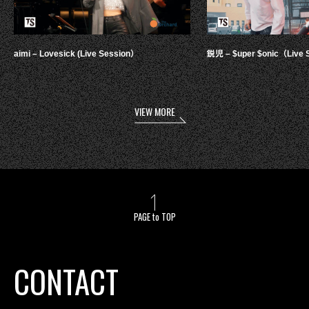
aimi – Lovesick (Live Session）
鋭児 – $uper $onic（Live 
VIEW MORE
PAGE to TOP
CONTACT