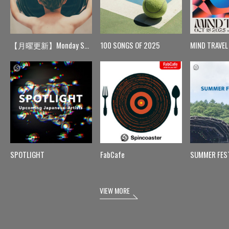
【月曜更新】Monday Spin
100 SONGS OF 2025
MIND TRAVEL
SPOTLIGHT
FabCafe
SUMMER FES
VIEW MORE