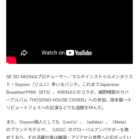
SE SO NEONはプロデューサー／マルチインストゥルメンタリス
ト・Soyoon（ソユン）率いるバンド。これまでJapanese
BreakfastやRM（BTS）、KIRINJIとのコラボ、細野晴臣のカバ
ーアルバム『HOSONO HOUSE COVER』への参加、坂本龍一ト
リビュートフェスへの出演などでも話題を呼んだ。
また、Soyoon個人としても〈Levi’s〉、〈adidas〉、〈Meta〉
のブランドモデルや、〈UGG〉のグローバルアンバサダーを務
めており、その活躍の場は韓国・アジアから世界へと広がってい