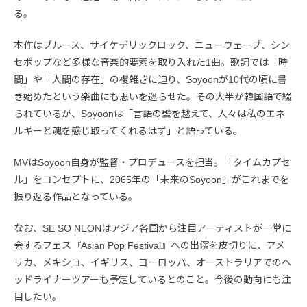
る。
本作はブルース、サイケデリックロック、ニューウェーブ、シン
セポップなど多様な音楽的要素を取り入れた1曲。歌詞では「時
間」や「人間の存在」の複雑さに迫り、Soyoonが10代の頃に書
き始めたという楽曲にも思いを巡らせた。その大半が韓国語で綴
られているが、Soyoonは「言語の壁を越えて、人々は私のエネ
ルギーと魂を感じ取ってくれるはず」と語っている。
MVはSoyoon自身が監督・プロデュースを担当。「タイムカプセ
ル」をコンセプトに、2065年の「未来のSoyoon」がこれまでを
振り返る作品となっている。
なお、SE SO NEONはアジア各国から注目アーティストが一堂に
会するフェス『Asian Pop Festival』への出演を皮切りに、アメ
リカ、メキシコ、イギリス、ヨーロッパ、オーストラリアでのヘ
ッドライナーツアーも予定しているとのこと。今後の動向にも注
目したい。