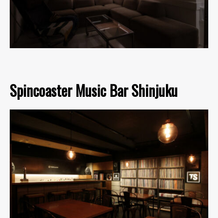
Spincoaster Music Bar Shinjuku