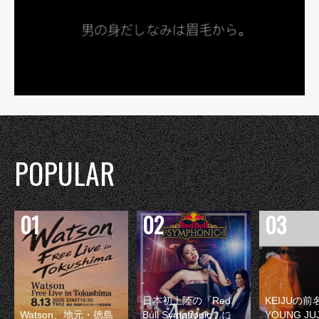
POPULAR
日本初上陸の『Red
KEIJUの
Watson、地元・徳島
Bull Symphonic』に
YOUNG JU