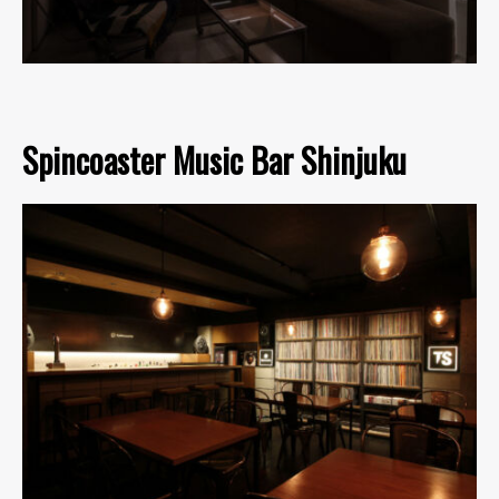
Spincoaster Music Bar Shinjuku