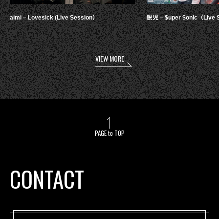
aimi – Lovesick (Live Session）
鋭児 – $uper $onic（Live 
VIEW MORE
PAGE to TOP
CONTACT