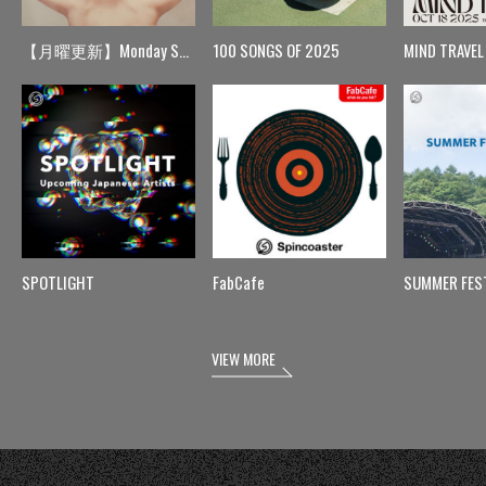
【月曜更新】Monday Spin
100 SONGS OF 2025
MIND TRAVEL
SPOTLIGHT
FabCafe
SUMMER FES
VIEW MORE