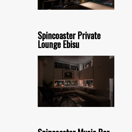
Spincoaster Private
Lounge Ebisu