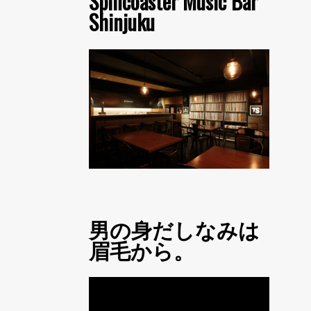
Spincoaster Music Bar
Shinjuku
男の身だしなみは
眉毛から。