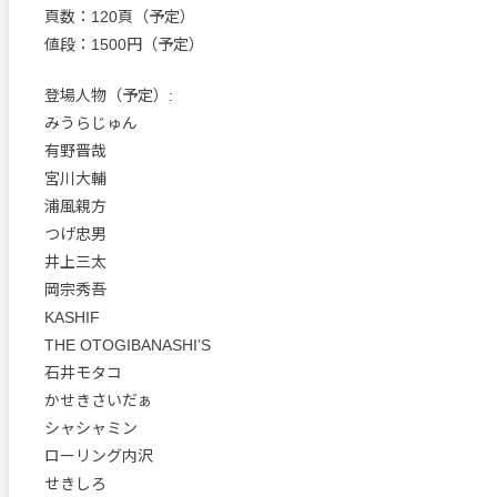
頁数：120頁（予定）
値段：1500円（予定）
登場人物（予定）:
みうらじゅん
有野晋哉
宮川大輔
浦風親方
つげ忠男
井上三太
岡宗秀吾
KASHIF
THE OTOGIBANASHI’S
石井モタコ
かせきさいだぁ
シャシャミン
ローリング内沢
せきしろ