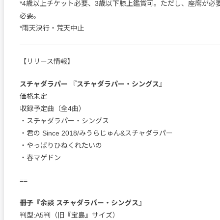
*4歳以上チケット必要、3歳以下膝上鑑賞可。ただし、座席が必
必要。
*雨天決行・荒天中止
【リリース情報】
スチャダラパー 『スチャダラパー・シングス』
価格未定
収録予定曲（全4曲）
・スチャダラパー・シングス
・君の Since 2018/みうらじゅん&スチャダラパー
・やっぱりひねくれたいの
・春マゲドン
==
冊子『余談 スチャダラパー・シングス』
判型:A5判（旧『宝島』サイズ）