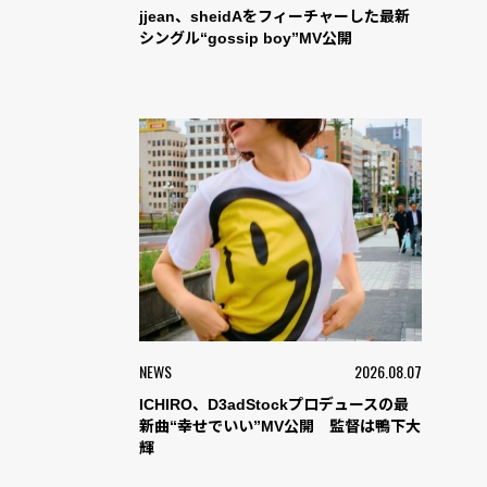
jjean、sheidAをフィーチャーした最新
シングル“gossip boy”MV公開
NEWS
2026.08.07
ICHIRO、D3adStockプロデュースの最
新曲“幸せでいい”MV公開 監督は鴨下大
輝