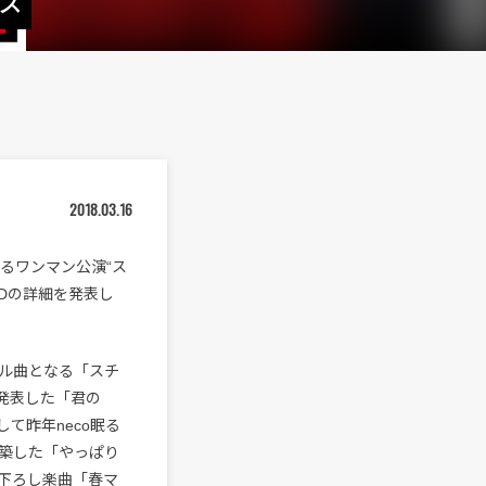
ス
2018.03.16
るワンマン公演“ス
Dの詳細を発表し
ル曲となる「スチ
で発表した「君の
そして昨年neco眠る
築した「やっぱり
下ろし楽曲「春マ