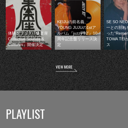
KEIJUの前名義、
SE SO N
YOUNG JUJUの1stア
一との別れ
体験型フェス『集楽座
ルバム『juzzy 92’』10
った“Remem
Collective Sounds &
周年記念盤リリース決
TOWA TE
Cultures』開催決定
定
ス
VIEW MORE
PLAYLIST