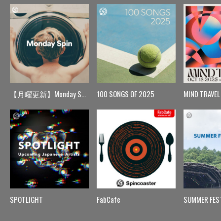
【月曜更新】Monday Spin
100 SONGS OF 2025
MIND TRAVEL
SPOTLIGHT
FabCafe
SUMMER FES