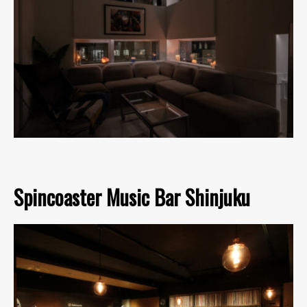
Spincoaster Music Bar Shinjuku