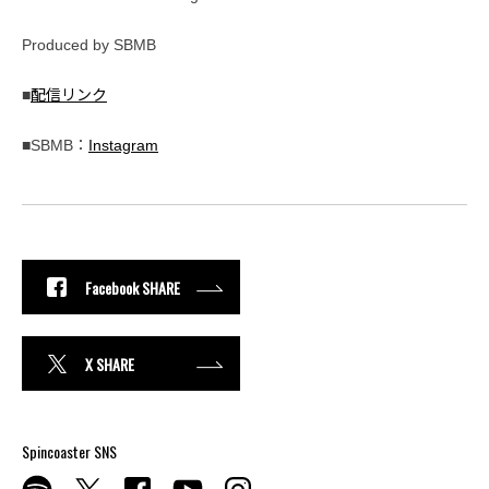
Produced by SBMB
■
配信リンク
■SBMB：
Instagram
Facebook SHARE
X SHARE
Spincoaster SNS