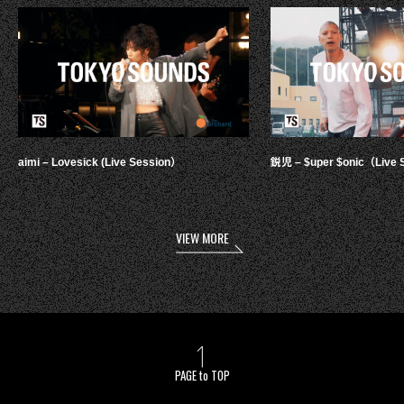
aimi – Lovesick (Live Session）
鋭児 – $uper $onic（Live 
VIEW MORE
PAGE to TOP