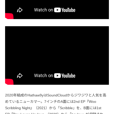
2020年結成のHathaw9yはSoundCloudからジワジワと人気を高
めているニューカマー。7インチのA面には2nd EP『Woo
Scribbling Night』（2021）から「Scribble」を、B面には1st