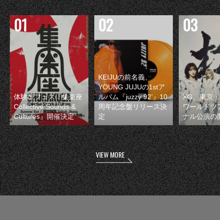
KEIJUの前名義、
YOUNG JUJUの1stア
体験型フェス『集楽座
ルバム『juzzy 92’』10
XG、東京
Collective Sounds &
周年記念盤リリース決
ワールドツ
Cultures』開催決定
定
ナル公演の
VIEW MORE