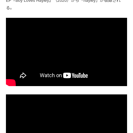
EP『Boy Loves Hayley』（2020）から「hayley」が収録され
る。