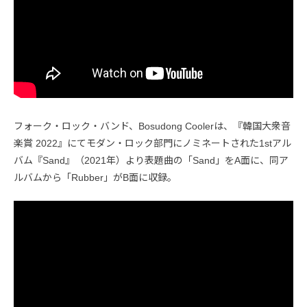
フォーク・ロック・バンド、Bosudong Coolerは、『韓国大衆音
楽賞 2022』にてモダン・ロック部門にノミネートされた1stアル
バム『Sand』（2021年）より表題曲の「Sand」をA面に、同ア
ルバムから「Rubber」がB面に収録。