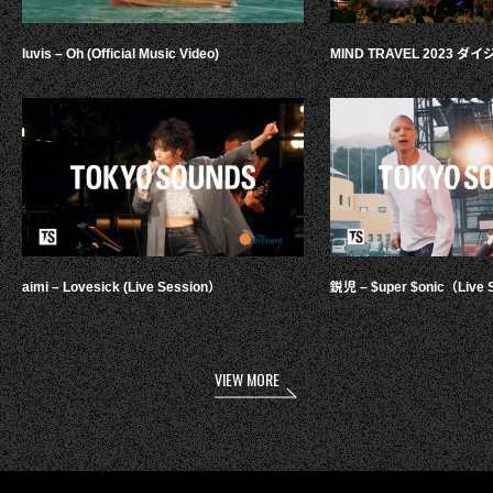
luvis – Oh (Official Music Video)
MIND TRAVEL 2023 
aimi – Lovesick (Live Session）
鋭児 – $uper $onic（Live 
VIEW MORE