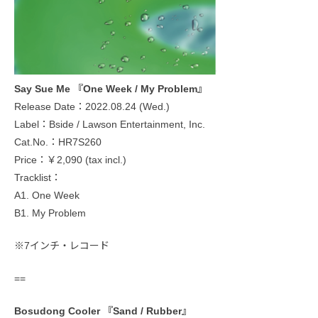
Say Sue Me 『One Week / My Problem』
Release Date：2022.08.24 (Wed.)
Label：Bside / Lawson Entertainment, Inc.
Cat.No.：HR7S260
Price：￥2,090 (tax incl.)
Tracklist：
A1. One Week
B1. My Problem
※7インチ・レコード
==
Bosudong Cooler 『Sand / Rubber』