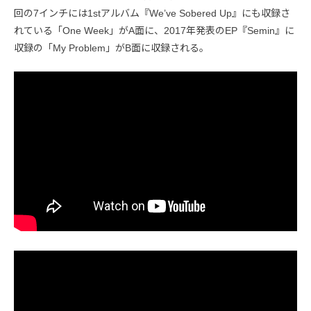
回の7インチには1stアルバム『We’ve Sobered Up』にも収録さ
れている「One Week」がA面に、2017年発表のEP『Semin』に
収録の「My Problem」がB面に収録される。