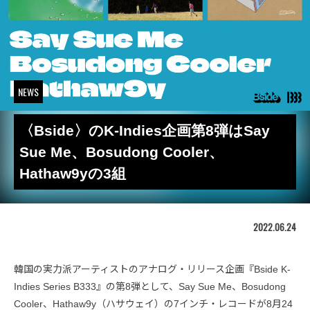
NEWS
〈Bside〉のK-Indies企画第8弾はSay
Sue Me、Bosudong Cooler、
Hathaw9yの3組
2022.06.24
韓国の実力派アーティストのアナログ・リリース企画『Bside K-
Indies Series B333』の第8弾として、Say Sue Me、Bosudong
Cooler、Hathaw9y（ハサウェイ）の7インチ・レコードが8月24