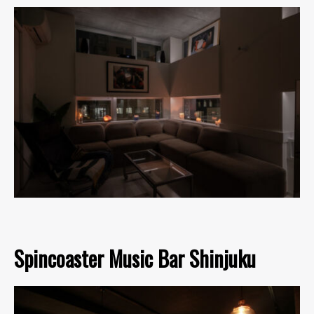
Spincoaster Music Bar Shinjuku