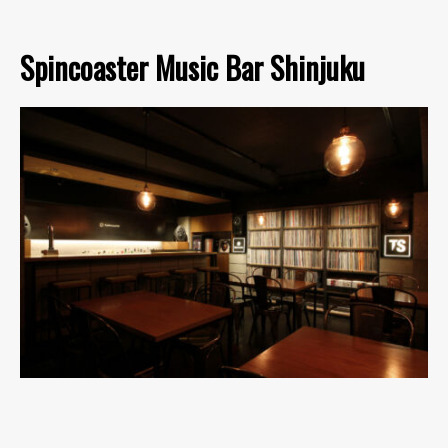
Spincoaster Music Bar Shinjuku