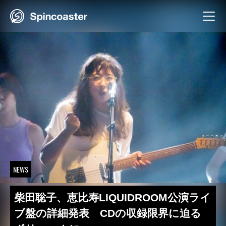
Skip
to
content
NEWS
柴田聡子、恵比寿LIQUIDROOM公演ライ
ブ盤の詳細発表 CDの収録限界に迫る