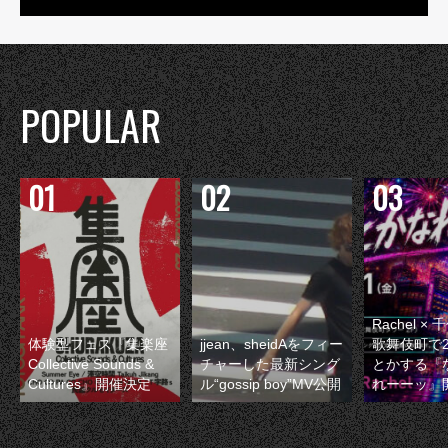
POPULAR
Rachel 
体験型フェス『集楽座
jjean、sheidAをフィー
歌舞伎町で
Collective Sounds &
チャーした最新シング
とかする『
Cultures』開催決定
ル“gossip boy”MV公開
れーーッ』