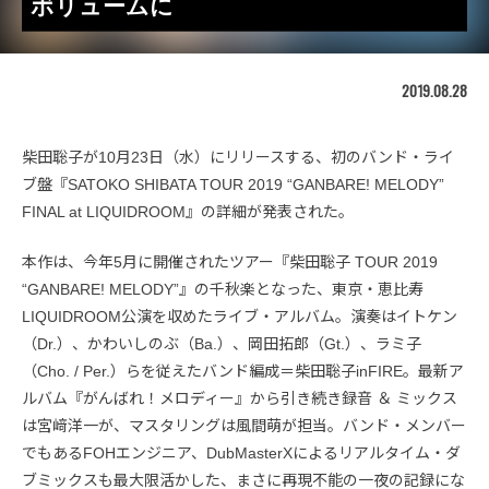
ボリュームに
2019.08.28
柴田聡子が10月23日（水）にリリースする、初のバンド・ライ
ブ盤『SATOKO SHIBATA TOUR 2019 “GANBARE! MELODY”
FINAL at LIQUIDROOM』の詳細が発表された。
本作は、今年5月に開催されたツアー『柴田聡子 TOUR 2019
“GANBARE! MELODY”』の千秋楽となった、東京・恵比寿
LIQUIDROOM公演を収めたライブ・アルバム。演奏はイトケン
（Dr.）、かわいしのぶ（Ba.）、岡田拓郎（Gt.）、ラミ子
（Cho. / Per.）らを従えたバンド編成＝柴田聡子inFIRE。最新ア
ルバム『がんばれ！メロディー』から引き続き録音 ＆ ミックス
は宮﨑洋一が、マスタリングは風間萌が担当。バンド・メンバー
でもあるFOHエンジニア、DubMasterXによるリアルタイム・ダ
ブミックスも最大限活かした、まさに再現不能の一夜の記録にな