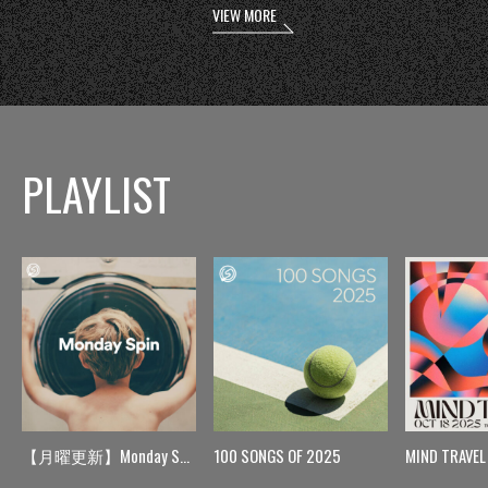
VIEW MORE
PLAYLIST
【月曜更新】Monday Spin
100 SONGS OF 2025
MIND TRAVEL