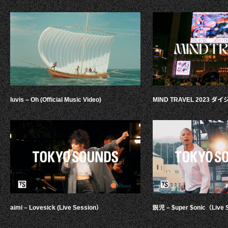
luvis – Oh (Official Music Video)
MIND TRAVEL 2023 
aimi – Lovesick (Live Session）
鋭児 – $uper $onic（Live 