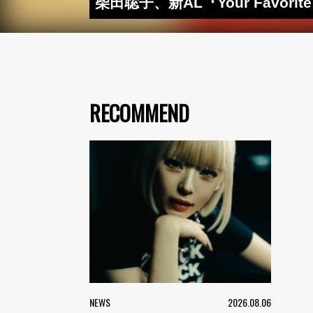
柴田聡子、新AL『Your Favor
RECOMMEND
NEWS
2026.08.06