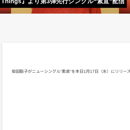
ite Things』より第3弾先行シングル“素直”配信
柴田聡子がニューシングル“素直”を本日1月17日（水）にリリー