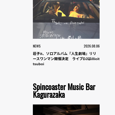
NEWS
2026.08.06
荘子it、ソロアルバム『人生劇場』リリ
ースワンマン開催決定 ライブDJはillicit
tsuboi
Spincoaster Music Bar
Kagurazaka