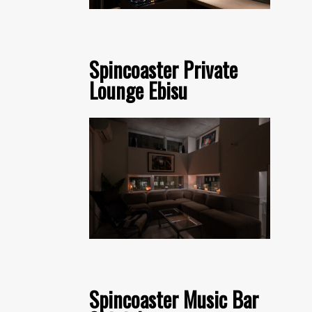
Spincoaster Private
Lounge Ebisu
Spincoaster Music Bar