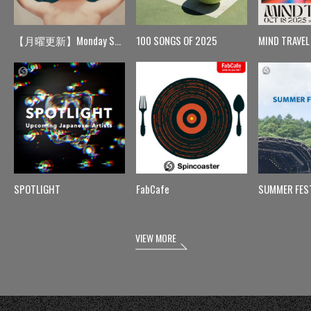
【月曜更新】Monday Spin
100 SONGS OF 2025
MIND TRAVEL
SPOTLIGHT
FabCafe
SUMMER FES
VIEW MORE