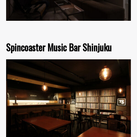
Spincoaster Music Bar Shinjuku