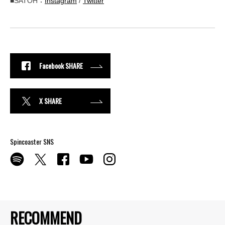
■SATOH：
Instagram
/
Twitter
Facebook SHARE
X SHARE
Spincoaster SNS
RECOMMEND