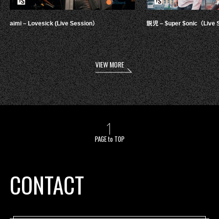
aimi – Lovesick (Live Session）
鋭児 – $uper $onic（Live 
VIEW MORE
PAGE to TOP
CONTACT