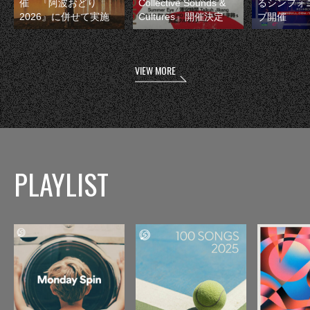
催 『阿波おどり
Collective Sounds &
るシンフォ
2026』に併せて実施
Cultures』開催決定
ブ開催
VIEW MORE
PLAYLIST