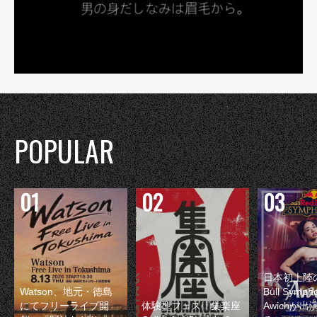
POPULAR
日本初上陸の
Watson、地元・徳島
Bull Symp
にてフリーライブ開
体験型フェス『集楽座
Awichが