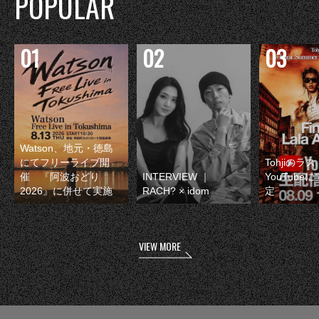
POPULAR
Watson、地元・徳島
にてフリーライブ開
Tohjiのラ
催 『阿波おどり
INTERVIEW ｜
YouTube
2026』に併せて実施
RACH? × idom
定
VIEW MORE