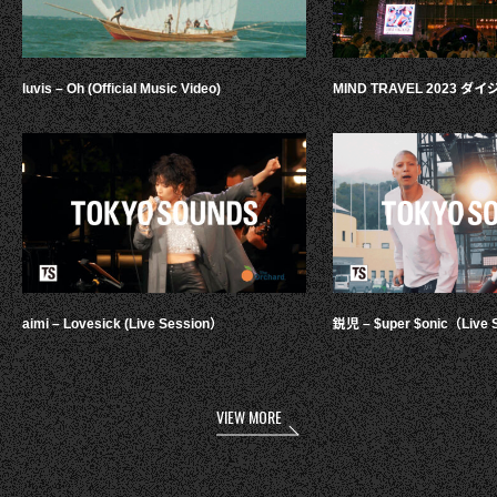
luvis – Oh (Official Music Video)
MIND TRAVEL 2023 
aimi – Lovesick (Live Session）
鋭児 – $uper $onic（Live 
VIEW MORE