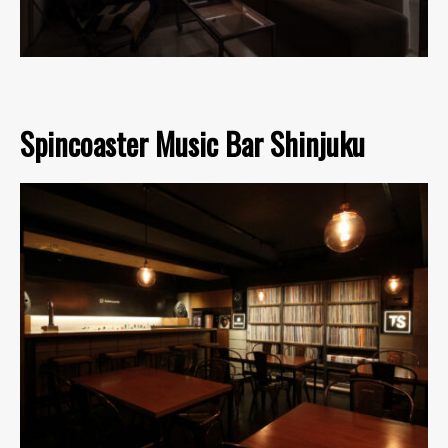
Spincoaster Music Bar Shinjuku