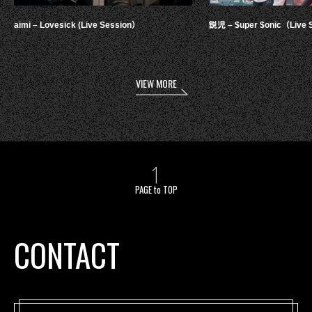
aimi – Lovesick (Live Session）
鋭児 – $uper $onic（Live 
VIEW MORE
PAGE to TOP
CONTACT