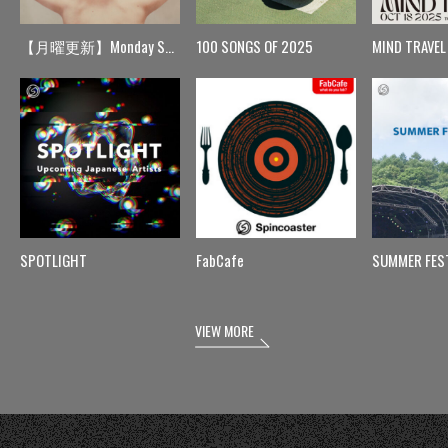
【月曜更新】Monday Spin
100 SONGS OF 2025
MIND TRAVEL
SPOTLIGHT
FabCafe
SUMMER FES
VIEW MORE