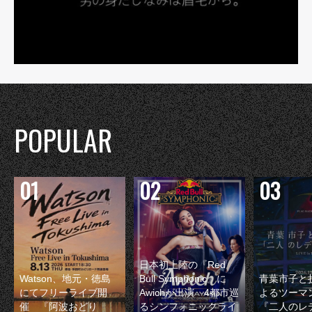
POPULAR
日本初上陸の『Red
Watson、地元・徳島
Bull Symphonic』に
青葉市子と
にてフリーライブ開
Awichが出演 4都市巡
よるツーマ
催 『阿波おどり
るシンフォニックライ
『二人のレ