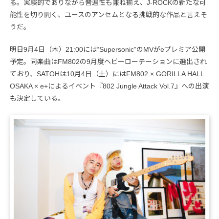
る。実験的でありながら普遍性も兼ね揃え、J-ROCKの新たな可
能性を切り開く、ユースのアンセムとなる挑戦的な作品と言えそ
うだ。
明日9月4日（木）21:00には“Supersonic”のMVがeプレミア公開
予定。同楽曲はFM802の9月度ヘビーローテーションに選出され
ており、SATOHは10月4日（土）にはFM802 × GORILLA HALL
OSAKA × e+によるイベント『802 Jungle Attack Vol.7』への出演
も決定している。