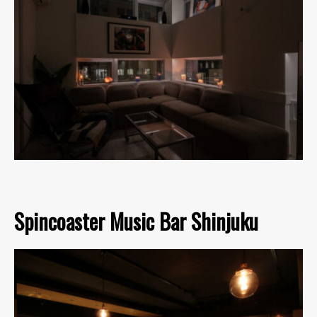
Spincoaster Music Bar Shinjuku