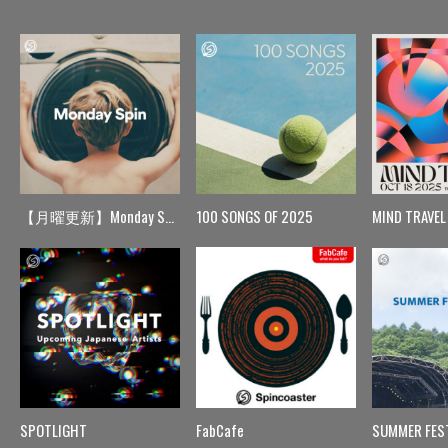
【月曜更新】Monday Spin
100 SONGS OF 2025
MIND TRAVEL
SPOTLIGHT
FabCafe
SUMMER FES