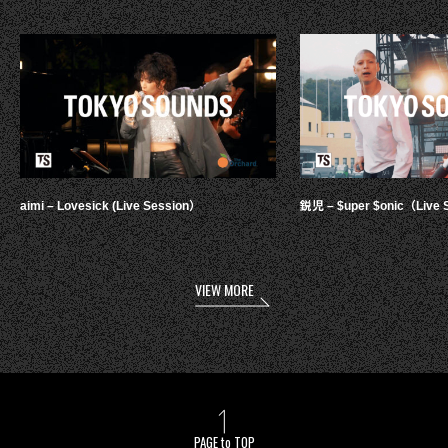
aimi – Lovesick (Live Session）
鋭児 – $uper $onic（Live 
VIEW MORE
PAGE to TOP