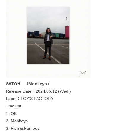
SATOH 『Monkeys』
Release Date：2024.06.12 (Wed.)
Label：TOY’S FACTORY
Tracklist：
1. OK
2. Monkeys
3. Rich & Famous