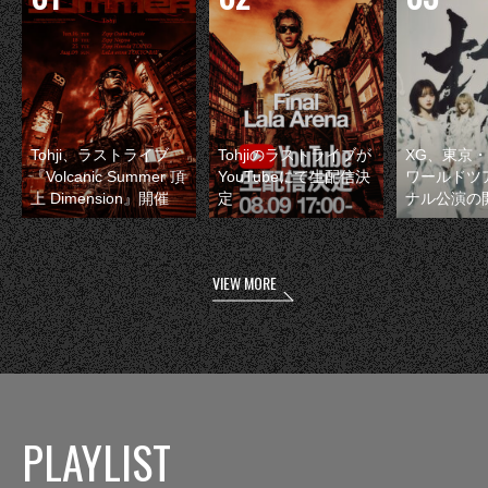
Tohji、ラストライブ
Tohjiのラストライブが
XG、東京
『Volcanic Summer 頂
YouTubeにて生配信決
ワールドツ
上 Dimension』開催
定
ナル公演の
VIEW MORE
PLAYLIST