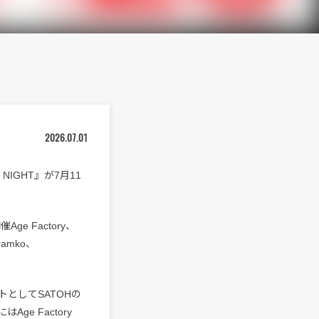
2026.07.01
NIGHT』が7月11
ge Factory、
 ramko、
トとしてSATOHの
はAge Factory