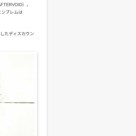
 / AFTERVOID）、
a、エンブレムは
としたディスカウン