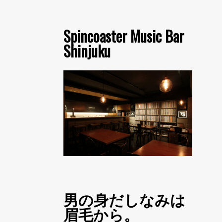
Spincoaster Music Bar
Shinjuku
男の身だしなみは
眉毛から。