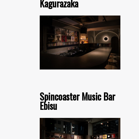
Kagurazaka
Spincoaster Music Bar
Ebisu