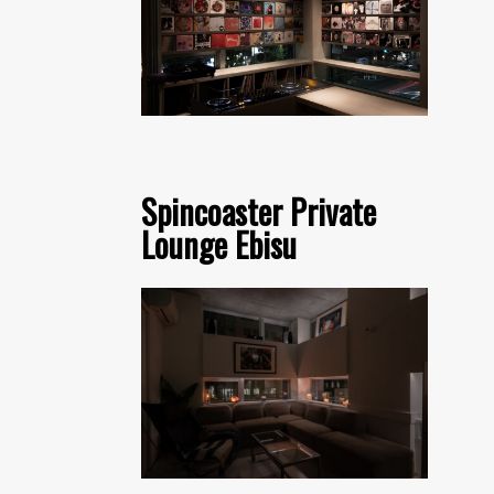
Spincoaster Private
Lounge Ebisu