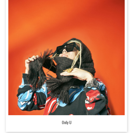
Only U