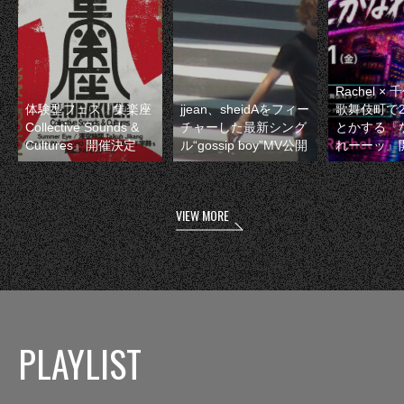
Rachel 
体験型フェス『集楽座
jjean、sheidAをフィー
歌舞伎町で
Collective Sounds &
チャーした最新シング
とかする『
Cultures』開催決定
ル“gossip boy”MV公開
れーーッ』
VIEW MORE
PLAYLIST