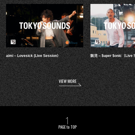
aimi – Lovesick (Live Session）
鋭児 – $uper $onic（Live 
VIEW MORE
PAGE to TOP