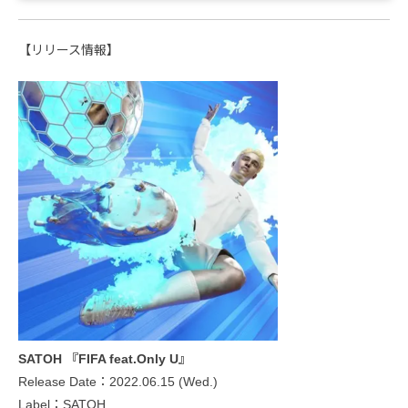
【リリース情報】
SATOH 『FIFA feat.Only U』
Release Date：2022.06.15 (Wed.)
Label：SATOH