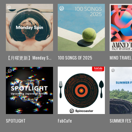
【月曜更新】Monday Spin
100 SONGS OF 2025
MIND TRAVEL
SPOTLIGHT
FabCafe
SUMMER FES