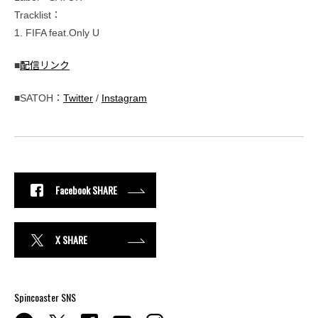
Tracklist：
1. FIFA feat.Only U
■
配信リンク
■SATOH：
Twitter
/
Instagram
Facebook SHARE
X SHARE
Spincoaster SNS