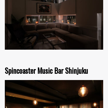
Spincoaster Music Bar Shinjuku