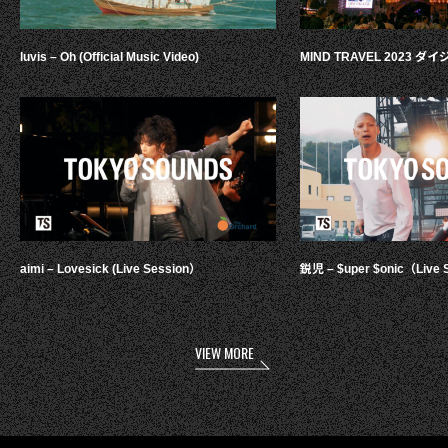
luvis – Oh (Official Music Video)
MIND TRAVEL 2023 
aimi – Lovesick (Live Session）
鋭児 – $uper $onic（Live 
VIEW MORE