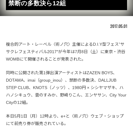
禁断の多数決ら12組
2017.05.01
複合的アート・レーベル〈術ノ穴〉主催によるD.I.Y型フェス”サ
サクレフェスティバル2017″が今年は7月8日（土）に東京・渋谷
WOMBにて開催されることが発表された。
同時に公開された第1弾出演アーティストはZAZEN BOYS、
DOTAMA、imai（group_inou）、禁断の多数決、DALLJUB
STEP CLUB、KNOTS（ノッツ）、1980円 × シシヤマザキ、ハ
ハノシキュウ、雲のすみか、野崎りこん、エンヤサン、City Your
Cityの12組。
本日5月1日（月）12時より、e+と〈術ノ穴〉ウェブ・ショップ
にて前売り券が販売されている。