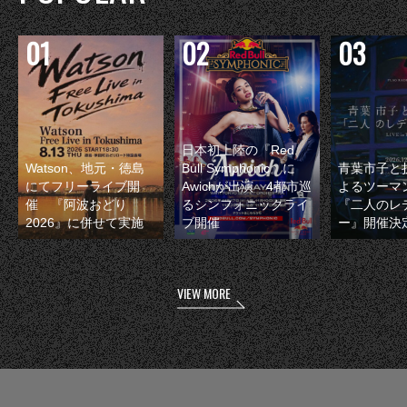
日本初上陸の『Red
Watson、地元・徳島
Bull Symphonic』に
青葉市子と
にてフリーライブ開
Awichが出演 4都市巡
よるツーマ
催 『阿波おどり
るシンフォニックライ
『二人のレ
2026』に併せて実施
ブ開催
ー』開催決
VIEW MORE