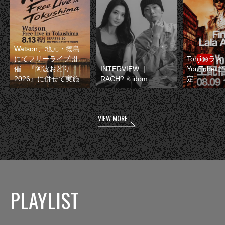
Watson、地元・徳島
にてフリーライブ開
Tohjiのラ
催 『阿波おどり
INTERVIEW ｜
YouTube
2026』に併せて実施
RACH? × idom
定
VIEW MORE
PLAYLIST