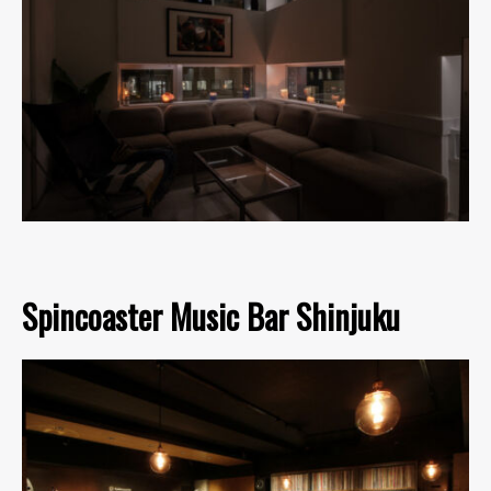
Spincoaster Music Bar Shinjuku