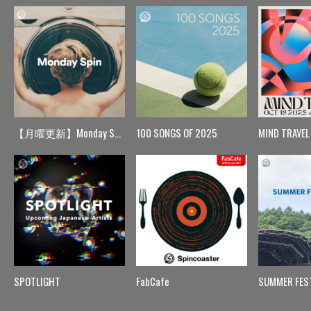
【月曜更新】Monday Spin
100 SONGS OF 2025
MIND TRAVEL
SPOTLIGHT
FabCafe
SUMMER FES