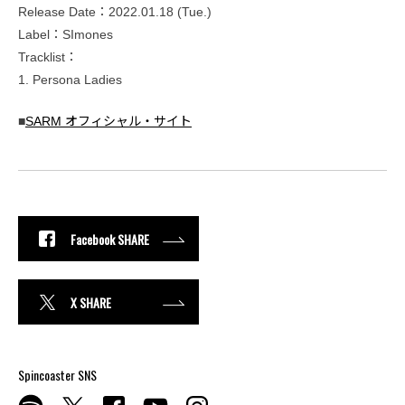
Release Date：2022.01.18 (Tue.)
Label：SImones
Tracklist：
1. Persona Ladies
■
SARM オフィシャル・サイト
Facebook SHARE
X SHARE
Spincoaster SNS