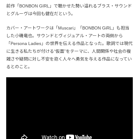
前作「BONBON GIRL」で聴かせた勢い溢れるブラス・サウンド
とグルーヴは今回も健在だという。
カバー・アートワークは「Muscari」「BONBON GiRL」も担当
した小磯竜也。サウンドとヴィジュアル・アートの両側から
「Persona Ladies」の世界を伝える作品となった。歌詞では現代
に生きる私たちが付ける“仮面”をテーマに、人間関係や社会の複
雑さや疑問に対し不安を抱く人々へ勇気を与える作品になってい
るとのこと。