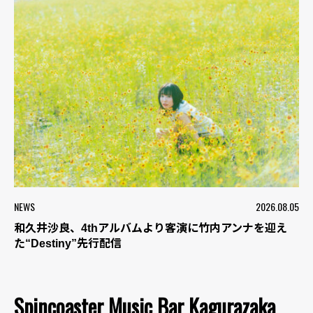
NEWS
2026.08.05
和久井沙良、4thアルバムより客演に竹内アンナを迎え
た“Destiny”先行配信
Spincoaster Music Bar Kagurazaka