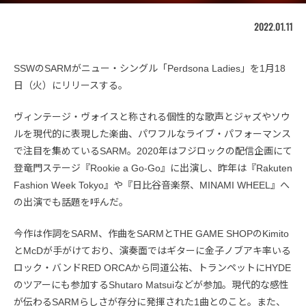
2022.01.11
SSWのSARMがニュー・シングル「Perdsona Ladies」を1月18
日（火）にリリースする。
ヴィンテージ・ヴォイスと称される個性的な歌声とジャズやソウ
ルを現代的に表現した楽曲、パワフルなライブ・パフォーマンス
で注目を集めているSARM。2020年はフジロックの配信企画にて
登竜門ステージ『Rookie a Go-Go』に出演し、昨年は『Rakuten
Fashion Week Tokyo』や『日比谷音楽祭、MINAMI WHEEL』へ
の出演でも話題を呼んだ。
今作は作詞をSARM、作曲をSARMとTHE GAME SHOPのKimito
とMcDが手がけており、演奏面ではギターに金子ノブアキ率いる
ロック・バンドRED ORCAから同道公祐、トランペットにHYDE
のツアーにも参加するShutaro Matsuiなどが参加。現代的な感性
が伝わるSARMらしさが存分に発揮された1曲とのこと。また、