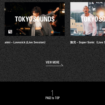
aimi – Lovesick (Live Session）
鋭児 – $uper $onic（Live 
VIEW MORE
PAGE to TOP