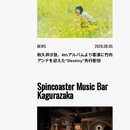
NEWS
2026.08.05
和久井沙良、4thアルバムより客演に竹内
アンナを迎えた“Destiny”先行配信
Spincoaster Music Bar
Kagurazaka