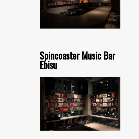
Spincoaster Music Bar
Ebisu