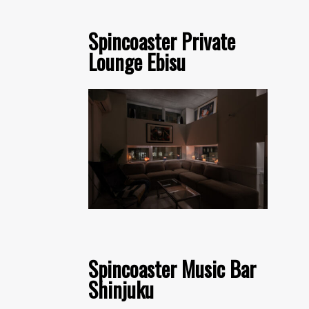
Spincoaster Private
Lounge Ebisu
Spincoaster Music Bar
Shinjuku