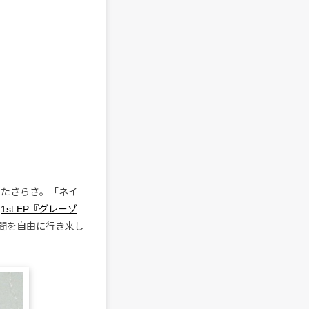
を集めたさらさ。「ネイ
た
1st EP『グレーゾ
間を自由に行き来し