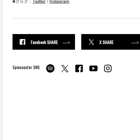
■さらさ：
Twitter
/
Instagram
Facebook SHARE
X SHARE
Spincoaster SNS