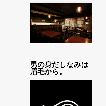
男の身だしなみは
眉毛から。