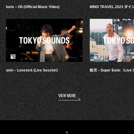
luvis – Oh (Official Music Video)
MIND TRAVEL 2023 
aimi – Lovesick (Live Session）
鋭児 – $uper $onic（Live 
VIEW MORE