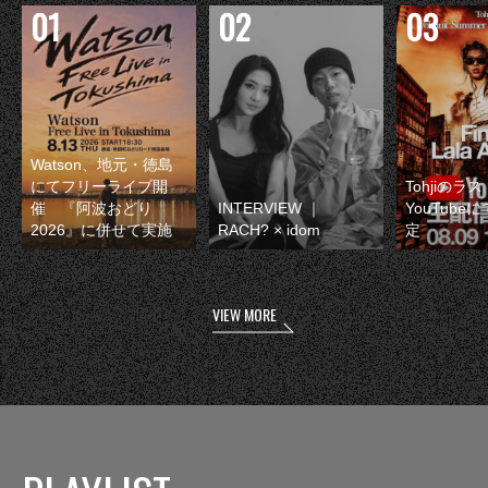
Watson、地元・徳島
にてフリーライブ開
Tohjiのラ
催 『阿波おどり
INTERVIEW ｜
YouTube
2026』に併せて実施
RACH? × idom
定
VIEW MORE