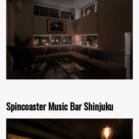
Spincoaster Music Bar Shinjuku