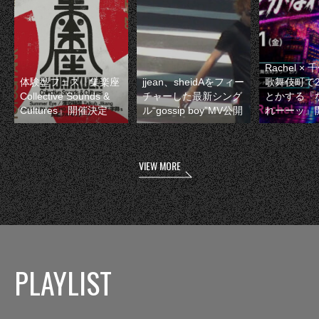
Rachel 
体験型フェス『集楽座
jjean、sheidAをフィー
歌舞伎町で
Collective Sounds &
チャーした最新シング
とかする『
Cultures』開催決定
ル“gossip boy”MV公開
れーーッ』
VIEW MORE
PLAYLIST