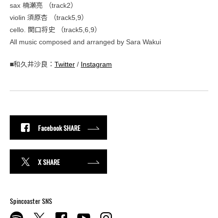
sax 楠瀬亮 （track2）
violin 須原杏 （track5,9）
cello. 関口将史 （track5,6,9）
All music composed and arranged by Sara Wakui
■和久井沙良：
Twitter
/
Instagram
Facebook SHARE
X SHARE
Spincoaster SNS