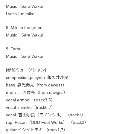
Music：Sara Wakui
Lyrics：mimiko
8. Mile in the green
Music：Sara Wakui
9. Tarho
Music：Sara Wakui
[参加ミュージシャン]
composition,pf,synth. 和久井沙良
bass. 森光奏太（from dawgss）
drum. 上原俊亮（from dawgss）
vocal.ermhoi （track3,5）
vocal. mimiko（track6,7）
vocal. 吉田沙良（モノンクル） （track1）
rap. Pecori（ODD Foot Works） （track2）
guitar.イシイトモキ （track1,7）