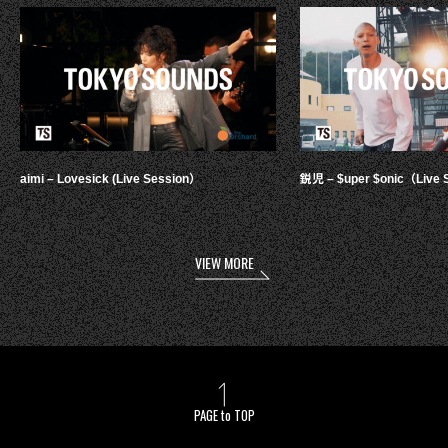
aimi – Lovesick (Live Session）
鋭児 – $uper $onic（Live 
VIEW MORE
PAGE to TOP