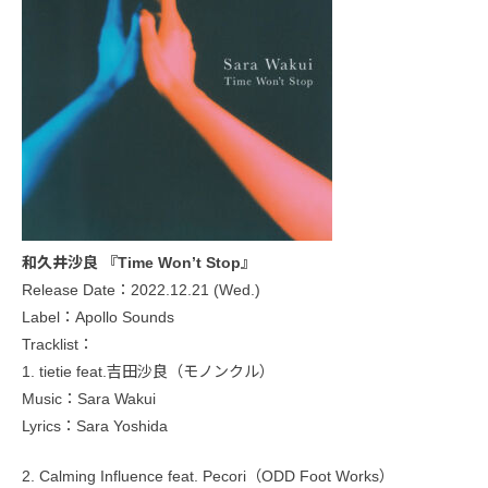
和久井沙良 『Time Won’t Stop』
Release Date：2022.12.21 (Wed.)
Label：Apollo Sounds
Tracklist：
1. tietie feat.吉田沙良（モノンクル）
Music：Sara Wakui
Lyrics：Sara Yoshida
2. Calming Influence feat. Pecori（ODD Foot Works）