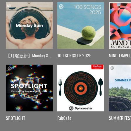
【月曜更新】Monday Spin
100 SONGS OF 2025
MIND TRAVEL
SPOTLIGHT
FabCafe
SUMMER FES