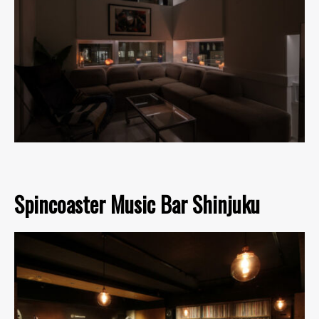
Spincoaster Music Bar Shinjuku